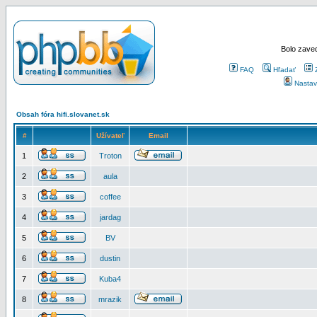
Bolo zaved
FAQ
Hľadať
Nastav
Obsah fóra hifi.slovanet.sk
#
Užívateľ
Email
1
Troton
2
aula
3
coffee
4
jardag
5
BV
6
dustin
7
Kuba4
8
mrazik