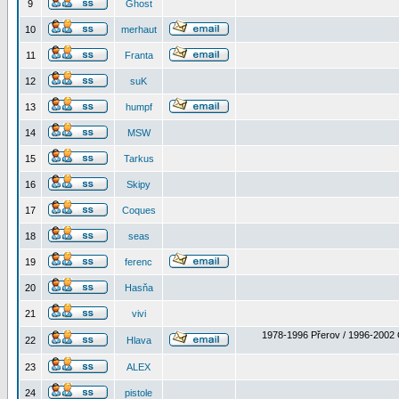
9
Ghost
10
merhaut
11
Franta
12
suK
13
humpf
14
MSW
15
Tarkus
16
Skipy
17
Coques
18
seas
19
ferenc
20
Hasňa
21
vivi
1978-1996 Přerov / 1996-2002 
22
Hlava
23
ALEX
24
pistole