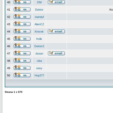
40
ZIM
41
Doktor
Kr
42
standyf
43
AlienCZ
44
Krecek
45
frolik
46
Doktor2
47
dusan
48
ciba
49
easy
50
Hop377
Strana
1
z
370