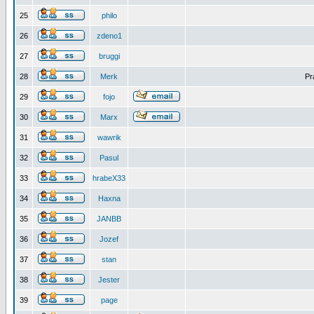
25
philo
26
zdeno1
27
bruggi
28
Merk
Pr
29
fojo
30
Marx
31
wawrik
32
Pasul
33
hrabeX33
34
Haxna
35
JANBB
36
Jozef
37
stan
38
Jester
39
page