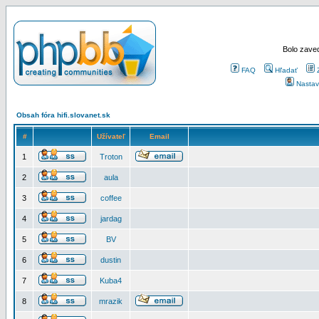
Bolo zaved
FAQ
Hľadať
Nastav
Obsah fóra hifi.slovanet.sk
#
Užívateľ
Email
1
Troton
2
aula
3
coffee
4
jardag
5
BV
6
dustin
7
Kuba4
8
mrazik