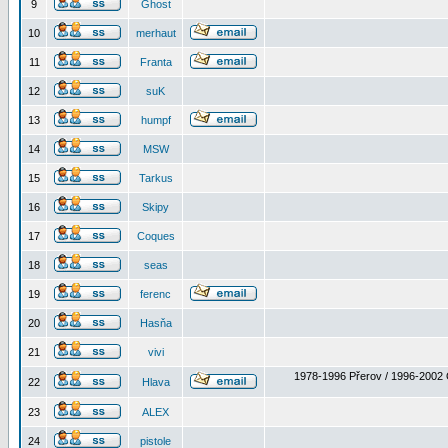
9
Ghost
10
merhaut
11
Franta
12
suK
13
humpf
14
MSW
15
Tarkus
16
Skipy
17
Coques
18
seas
19
ferenc
20
Hasňa
21
vivi
1978-1996 Přerov / 1996-2002 
22
Hlava
23
ALEX
24
pistole