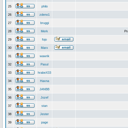
25
philo
26
zdeno1
27
bruggi
28
Merk
Pr
29
fojo
30
Marx
31
wawrik
32
Pasul
33
hrabeX33
34
Haxna
35
JANBB
36
Jozef
37
stan
38
Jester
39
page