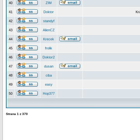
40
ZIM
41
Doktor
Kr
42
standyf
43
AlienCZ
44
Krecek
45
frolik
46
Doktor2
47
dusan
48
ciba
49
easy
50
Hop377
Strana
1
z
370