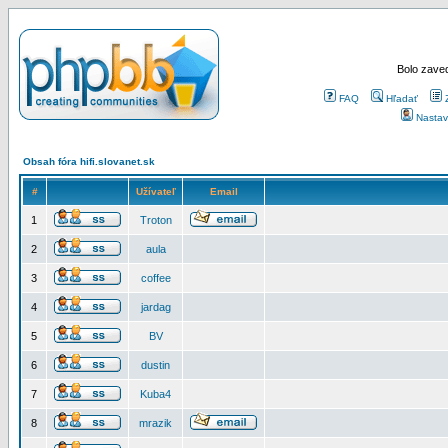
Bolo zaved
FAQ
Hľadať
Nastav
Obsah fóra hifi.slovanet.sk
#
Užívateľ
Email
1
Troton
2
aula
3
coffee
4
jardag
5
BV
6
dustin
7
Kuba4
8
mrazik