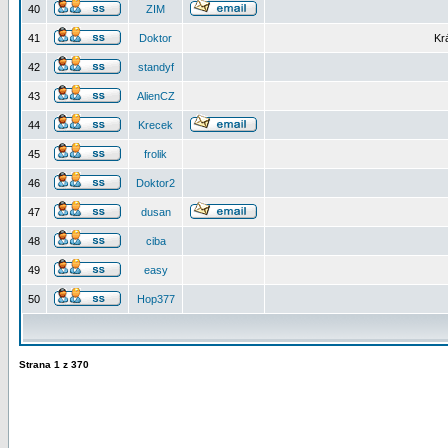
40
ZIM
41
Doktor
Kr
42
standyf
43
AlienCZ
44
Krecek
45
frolik
46
Doktor2
47
dusan
48
ciba
49
easy
50
Hop377
Strana
1
z
370