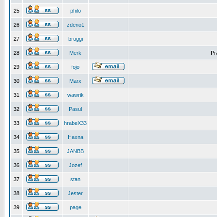
25
philo
26
zdeno1
27
bruggi
28
Merk
Pr
29
fojo
30
Marx
31
wawrik
32
Pasul
33
hrabeX33
34
Haxna
35
JANBB
36
Jozef
37
stan
38
Jester
39
page