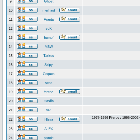
9
Ghost
10
merhaut
11
Franta
12
suK
13
humpf
14
MSW
15
Tarkus
16
Skipy
17
Coques
18
seas
19
ferenc
20
Hasňa
21
vivi
1978-1996 Přerov / 1996-2002 
22
Hlava
23
ALEX
24
pistole