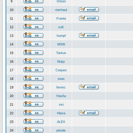
9
Ghost
10
merhaut
11
Franta
12
suK
13
humpf
14
MSW
15
Tarkus
16
Skipy
17
Coques
18
seas
19
ferenc
20
Hasňa
21
vivi
22
Hlava
23
ALEX
24
pistole