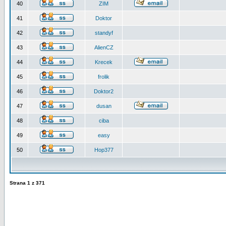
40
ZIM
41
Doktor
42
standyf
43
AlienCZ
44
Krecek
45
frolik
46
Doktor2
47
dusan
48
ciba
49
easy
50
Hop377
Strana
1
z
371