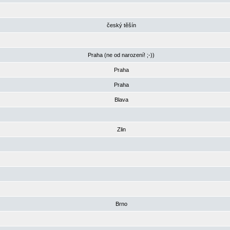
český těšín
Praha (ne od narození! ;-))
Praha
Praha
Blava
Zlin
Brno