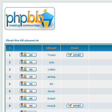
Obsah fóra hifi.slovanet.sk
#
Užívateľ
Email
1
Troton
2
aula
3
coffee
4
jardag
5
BV
6
dustin
7
Kuba4
8
mrazik