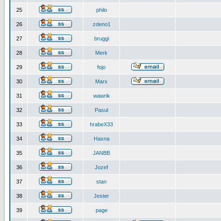
25
philo
26
zdeno1
27
bruggi
28
Merk
29
fojo
30
Marx
31
wawrik
32
Pasul
33
hrabeX33
34
Haxna
35
JANBB
36
Jozef
37
stan
38
Jester
39
page