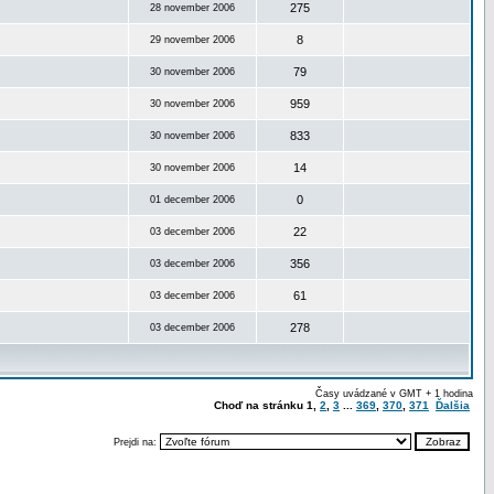
275
28 november 2006
8
29 november 2006
79
30 november 2006
959
30 november 2006
833
30 november 2006
14
30 november 2006
0
01 december 2006
22
03 december 2006
356
03 december 2006
61
03 december 2006
278
03 december 2006
Časy uvádzané v GMT + 1 hodina
Choď na stránku
1
,
2
,
3
...
369
,
370
,
371
Ďalšia
Prejdi na: