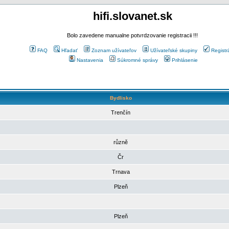
hifi.slovanet.sk
Bolo zavedene manualne potvrdzovanie registracii !!!
FAQ
Hľadať
Zoznam užívateľov
Užívateľské skupiny
Registr
Nastavenia
Súkromné správy
Prihlásenie
Bydlisko
Trenčín
různě
Čr
Trnava
Plzeň
Plzeň