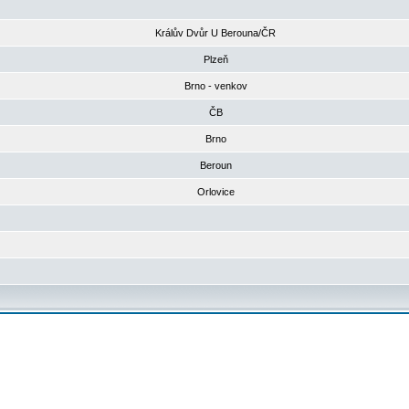
Králův Dvůr U Berouna/ČR
Plzeň
Brno - venkov
ČB
Brno
Beroun
Orlovice