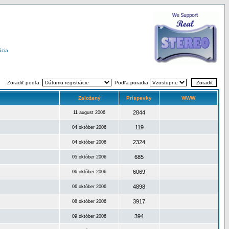
ácia
Zoradiť podľa:
Podľa poradia
Založený
Príspevky
WWW
2844
11 august 2006
119
04 október 2006
2324
04 október 2006
685
05 október 2006
6069
06 október 2006
4898
06 október 2006
3917
08 október 2006
394
09 október 2006