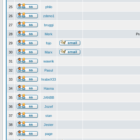
25
philo
26
zdeno1
27
bruggi
28
Merk
Pr
29
fojo
30
Marx
31
wawrik
32
Pasul
33
hrabeX33
34
Haxna
35
JANBB
36
Jozef
37
stan
38
Jester
39
page