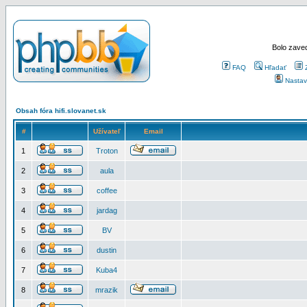
Bolo zaved
FAQ
Hľadať
Nastav
Obsah fóra hifi.slovanet.sk
#
Užívateľ
Email
1
Troton
2
aula
3
coffee
4
jardag
5
BV
6
dustin
7
Kuba4
8
mrazik