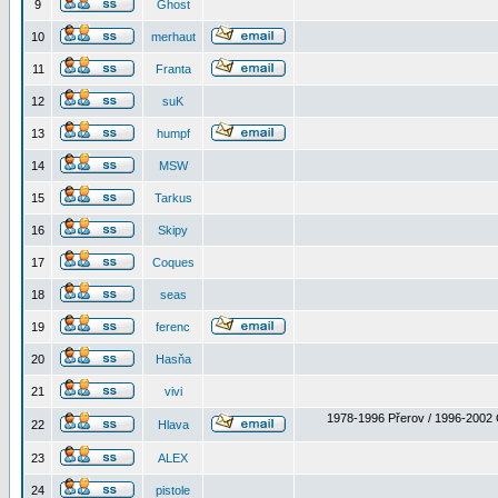
9
Ghost
10
merhaut
11
Franta
12
suK
13
humpf
14
MSW
15
Tarkus
16
Skipy
17
Coques
18
seas
19
ferenc
20
Hasňa
21
vivi
1978-1996 Přerov / 1996-2002 
22
Hlava
23
ALEX
24
pistole