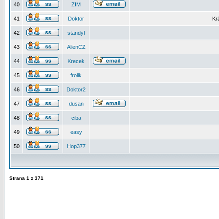
40
ZIM
41
Doktor
Kr
42
standyf
43
AlienCZ
44
Krecek
45
frolik
46
Doktor2
47
dusan
48
ciba
49
easy
50
Hop377
Strana
1
z
371