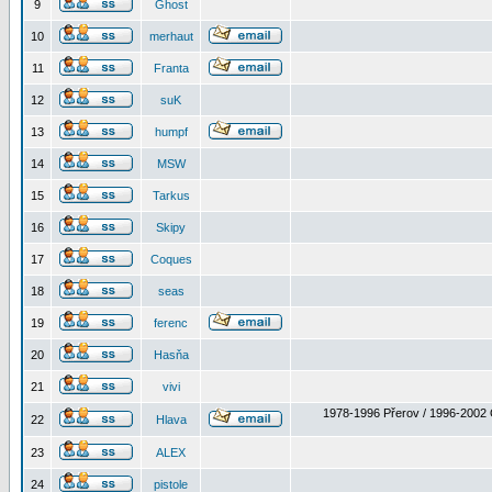
9
Ghost
10
merhaut
11
Franta
12
suK
13
humpf
14
MSW
15
Tarkus
16
Skipy
17
Coques
18
seas
19
ferenc
20
Hasňa
21
vivi
1978-1996 Přerov / 1996-2002 
22
Hlava
23
ALEX
24
pistole