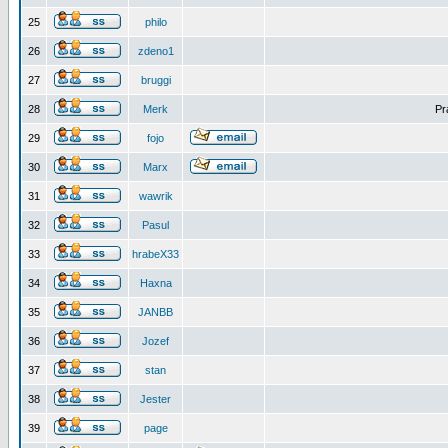
25
philo
26
zdeno1
27
bruggi
28
Merk
Pr
29
fojo
30
Marx
31
wawrik
32
Pasul
33
hrabeX33
34
Haxna
35
JANBB
36
Jozef
37
stan
38
Jester
39
page