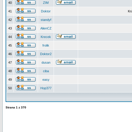
40
ZIM
41
Doktor
Kr
42
standyf
43
AlienCZ
44
Krecek
45
frolik
46
Doktor2
47
dusan
48
ciba
49
easy
50
Hop377
Strana
1
z
370