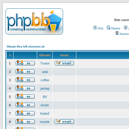
Bolo zaved
FAQ
Hľadať
Nastav
Obsah fóra hifi.slovanet.sk
#
Užívateľ
Email
1
Troton
2
aula
3
coffee
4
jardag
5
BV
6
dustin
7
Kuba4
8
mrazik