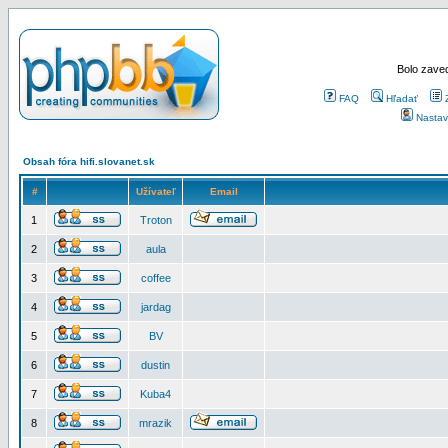
Bolo zaved
FAQ
Hľadať
Nastav
Obsah fóra hifi.slovanet.sk
#
Užívateľ
Email
1
Troton
2
aula
3
coffee
4
jardag
5
BV
6
dustin
7
Kuba4
8
mrazik