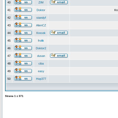
40
ZIM
41
Doktor
Kr
42
standyf
43
AlienCZ
44
Krecek
45
frolik
46
Doktor2
47
dusan
48
ciba
49
easy
50
Hop377
Strana
1
z
371