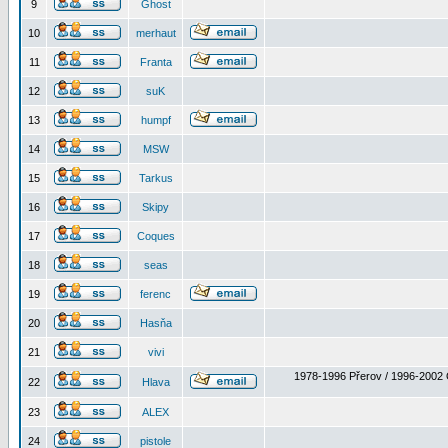
9
Ghost
10
merhaut
11
Franta
12
suK
13
humpf
14
MSW
15
Tarkus
16
Skipy
17
Coques
18
seas
19
ferenc
20
Hasňa
21
vivi
1978-1996 Přerov / 1996-2002 
22
Hlava
23
ALEX
24
pistole