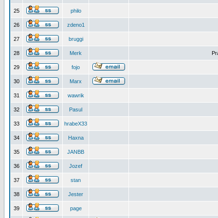
25
philo
26
zdeno1
27
bruggi
28
Merk
Pr
29
fojo
30
Marx
31
wawrik
32
Pasul
33
hrabeX33
34
Haxna
35
JANBB
36
Jozef
37
stan
38
Jester
39
page