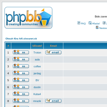
Bolo zaved
FAQ
Hľadať
Nastav
Obsah fóra hifi.slovanet.sk
#
Užívateľ
Email
1
Troton
2
aula
3
coffee
4
jardag
5
BV
6
dustin
7
Kuba4
8
mrazik