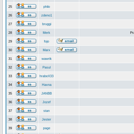
25
philo
26
zdeno1
27
bruggi
28
Merk
Pr
29
fojo
30
Marx
31
wawrik
32
Pasul
33
hrabeX33
34
Haxna
35
JANBB
36
Jozef
37
stan
38
Jester
39
page