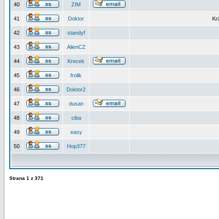
40
ZIM
41
Doktor
Kr
42
standyf
43
AlienCZ
44
Krecek
45
frolik
46
Doktor2
47
dusan
48
ciba
49
easy
50
Hop377
Strana
1
z
371