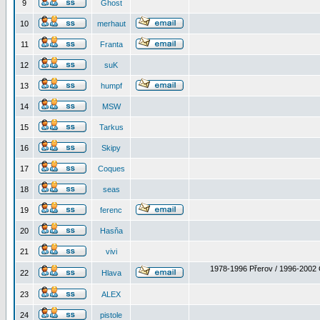
9
Ghost
10
merhaut
11
Franta
12
suK
13
humpf
14
MSW
15
Tarkus
16
Skipy
17
Coques
18
seas
19
ferenc
20
Hasňa
21
vivi
1978-1996 Přerov / 1996-2002 
22
Hlava
23
ALEX
24
pistole