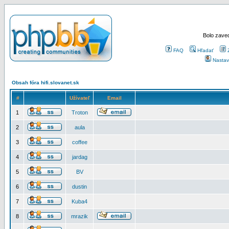
Bolo zaved
FAQ
Hľadať
Nastav
Obsah fóra hifi.slovanet.sk
#
Užívateľ
Email
1
Troton
2
aula
3
coffee
4
jardag
5
BV
6
dustin
7
Kuba4
8
mrazik