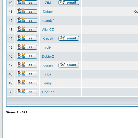
40
ZIM
41
Doktor
Kr
42
standyf
43
AlienCZ
44
Krecek
45
frolik
46
Doktor2
47
dusan
48
ciba
49
easy
50
Hop377
Strana
1
z
371