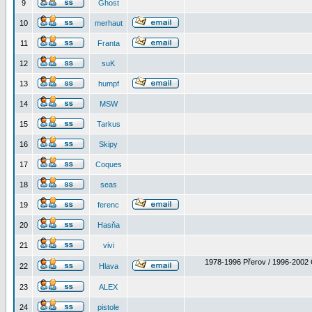
9
Ghost
10
merhaut
11
Franta
12
suK
13
humpf
14
MSW
15
Tarkus
16
Skipy
17
Coques
18
seas
19
ferenc
20
Hasňa
21
vivi
1978-1996 Přerov / 1996-2002 
22
Hlava
23
ALEX
24
pistole