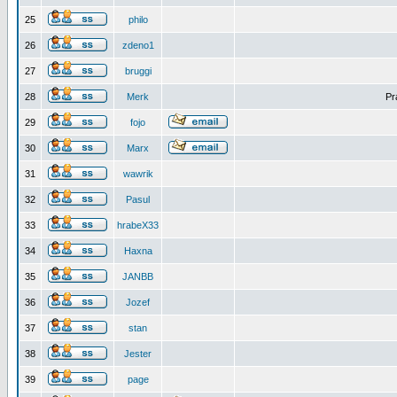
25
philo
26
zdeno1
27
bruggi
28
Merk
Pr
29
fojo
30
Marx
31
wawrik
32
Pasul
33
hrabeX33
34
Haxna
35
JANBB
36
Jozef
37
stan
38
Jester
39
page