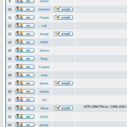
9
Ghost
10
merhaut
11
Franta
12
suK
13
humpf
14
MSW
15
Tarkus
16
Skipy
17
Coques
18
seas
19
ferenc
20
Hasňa
21
vivi
1978-1996 Přerov / 1996-2002 
22
Hlava
23
ALEX
24
pistole