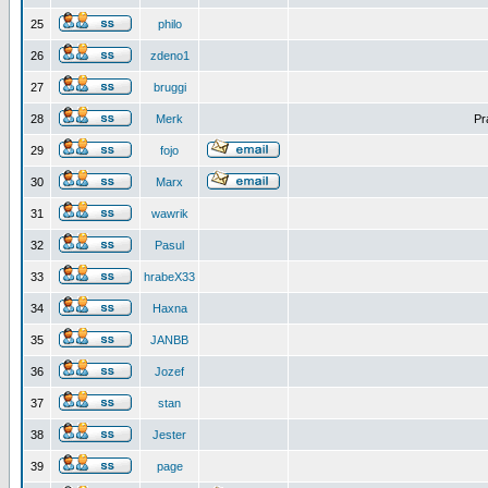
25
philo
26
zdeno1
27
bruggi
28
Merk
Pr
29
fojo
30
Marx
31
wawrik
32
Pasul
33
hrabeX33
34
Haxna
35
JANBB
36
Jozef
37
stan
38
Jester
39
page