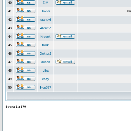
40
ZIM
41
Doktor
Kr
42
standyf
43
AlienCZ
44
Krecek
45
frolik
46
Doktor2
47
dusan
48
ciba
49
easy
50
Hop377
Strana
1
z
370