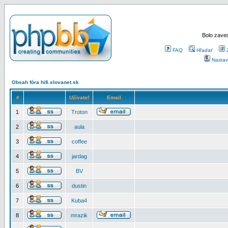
Bolo zaved
FAQ
Hľadať
Nastav
Obsah fóra hifi.slovanet.sk
#
Užívateľ
Email
1
Troton
2
aula
3
coffee
4
jardag
5
BV
6
dustin
7
Kuba4
8
mrazik