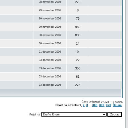
275
28 november 2006
8
29 november 2006
79
30 november 2006
959
30 november 2006
833
30 november 2006
14
30 november 2006
0
01 december 2006
22
03 december 2006
356
03 december 2006
61
03 december 2006
278
03 december 2006
Časy uvádzané v GMT + 1 hodina
Choď na stránku
1
,
2
,
3
...
368
,
369
,
370
Ďalšia
Prejdi na: