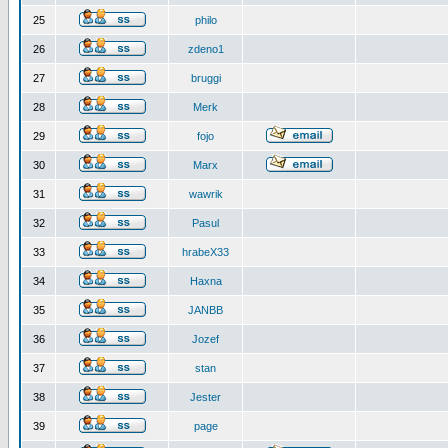
25
philo
26
zdeno1
27
bruggi
28
Merk
29
fojo
30
Marx
31
wawrik
32
Pasul
33
hrabeX33
34
Haxna
35
JANBB
36
Jozef
37
stan
38
Jester
39
page