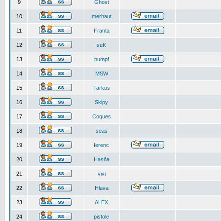
9
Ghost
10
merhaut
11
Franta
12
suK
13
humpf
14
MSW
15
Tarkus
16
Skipy
17
Coques
18
seas
19
ferenc
20
Hasňa
21
vivi
22
Hlava
23
ALEX
24
pistole