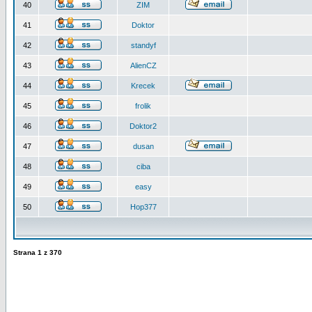
40
ZIM
41
Doktor
42
standyf
43
AlienCZ
44
Krecek
45
frolik
46
Doktor2
47
dusan
48
ciba
49
easy
50
Hop377
Strana
1
z
370