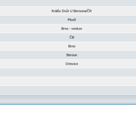
Králův Dvůr U Berouna/ČR
Plzeň
Brno - venkov
ČB
Brno
Beroun
Orlovice