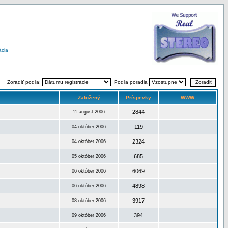
ácia
Zoradiť podľa:
Podľa poradia
Založený
Príspevky
WWW
2844
11 august 2006
119
04 október 2006
2324
04 október 2006
685
05 október 2006
6069
06 október 2006
4898
06 október 2006
3917
08 október 2006
394
09 október 2006