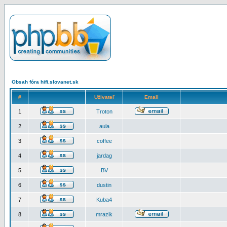
Obsah fóra hifi.slovanet.sk
#
Užívateľ
Email
1
Troton
2
aula
3
coffee
4
jardag
5
BV
6
dustin
7
Kuba4
8
mrazik