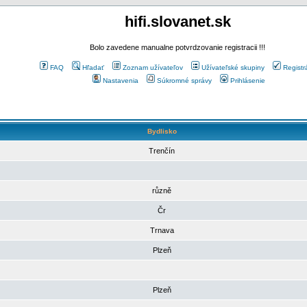
hifi.slovanet.sk
Bolo zavedene manualne potvrdzovanie registracii !!!
FAQ
Hľadať
Zoznam užívateľov
Užívateľské skupiny
Registr
Nastavenia
Súkromné správy
Prihlásenie
Bydlisko
Trenčín
různě
Čr
Trnava
Plzeň
Plzeň