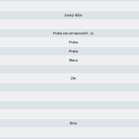
český těšín
Praha (ne od narození! ;-))
Praha
Praha
Blava
Zlin
Brno