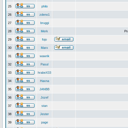
25
philo
26
zdeno1
27
bruggi
28
Merk
Pr
29
fojo
30
Marx
31
wawrik
32
Pasul
33
hrabeX33
34
Haxna
35
JANBB
36
Jozef
37
stan
38
Jester
39
page