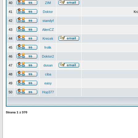
40
ZIM
41
Doktor
Kr
42
standyf
43
AlienCZ
44
Krecek
45
frolik
46
Doktor2
47
dusan
48
ciba
49
easy
50
Hop377
Strana
1
z
370