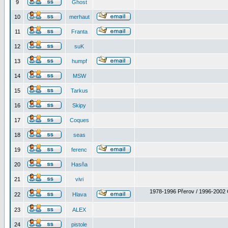
9
Ghost
10
merhaut
11
Franta
12
suK
13
humpf
14
MSW
15
Tarkus
16
Skipy
17
Coques
18
seas
19
ferenc
20
Hasňa
21
vivi
1978-1996 Přerov / 1996-2002 
22
Hlava
23
ALEX
24
pistole