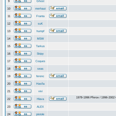
9
Ghost
10
merhaut
11
Franta
12
suK
13
humpf
14
MSW
15
Tarkus
16
Skipy
17
Coques
18
seas
19
ferenc
20
Hasňa
21
vivi
1978-1996 Přerov / 1996-2002 
22
Hlava
23
ALEX
24
pistole