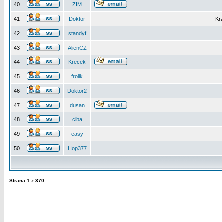
40
ZIM
41
Doktor
Kr
42
standyf
43
AlienCZ
44
Krecek
45
frolik
46
Doktor2
47
dusan
48
ciba
49
easy
50
Hop377
Strana
1
z
370