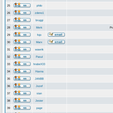
25
philo
26
zdeno1
27
bruggi
28
Merk
Pr
29
fojo
30
Marx
31
wawrik
32
Pasul
33
hrabeX33
34
Haxna
35
JANBB
36
Jozef
37
stan
38
Jester
39
page