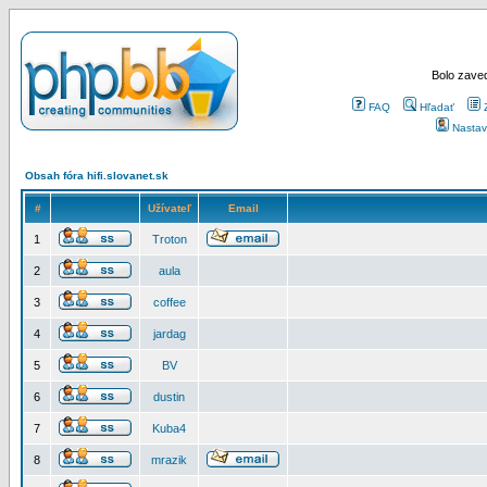
Bolo zaved
FAQ
Hľadať
Nastav
Obsah fóra hifi.slovanet.sk
#
Užívateľ
Email
1
Troton
2
aula
3
coffee
4
jardag
5
BV
6
dustin
7
Kuba4
8
mrazik