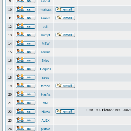
9
Ghost
10
merhaut
11
Franta
12
suK
13
humpf
14
MSW
15
Tarkus
16
Skipy
17
Coques
18
seas
19
ferenc
20
Hasňa
21
vivi
1978-1996 Přerov / 1996-2002 
22
Hlava
23
ALEX
24
pistole