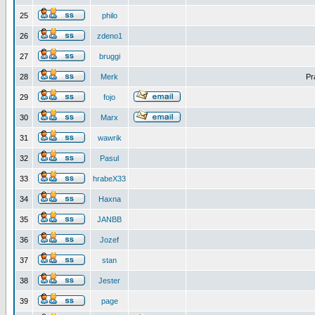
25
philo
26
zdeno1
27
bruggi
28
Merk
Pr
29
fojo
30
Marx
31
wawrik
32
Pasul
33
hrabeX33
34
Haxna
35
JANBB
36
Jozef
37
stan
38
Jester
39
page