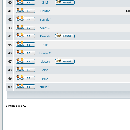
40
ZIM
41
Doktor
Kr
42
standyf
43
AlienCZ
44
Krecek
45
frolik
46
Doktor2
47
dusan
48
ciba
49
easy
50
Hop377
Strana
1
z
371