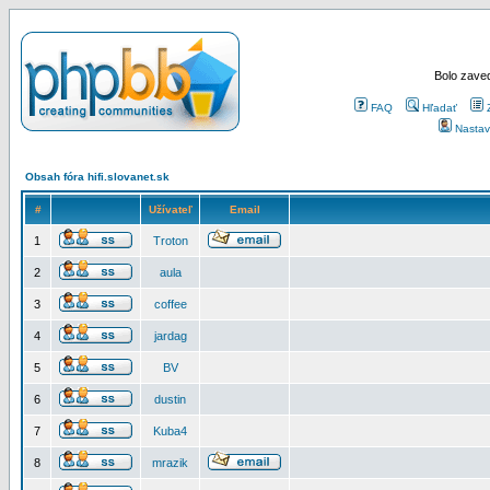
Bolo zaved
FAQ
Hľadať
Nastav
Obsah fóra hifi.slovanet.sk
#
Užívateľ
Email
1
Troton
2
aula
3
coffee
4
jardag
5
BV
6
dustin
7
Kuba4
8
mrazik