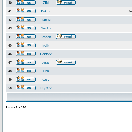
40
ZIM
41
Doktor
Kr
42
standyf
43
AlienCZ
44
Krecek
45
frolik
46
Doktor2
47
dusan
48
ciba
49
easy
50
Hop377
Strana
1
z
370