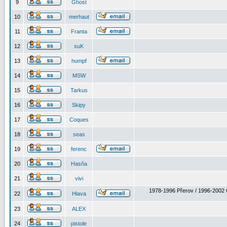
9
Ghost
10
merhaut
11
Franta
12
suK
13
humpf
14
MSW
15
Tarkus
16
Skipy
17
Coques
18
seas
19
ferenc
20
Hasňa
21
vivi
1978-1996 Přerov / 1996-2002 
22
Hlava
23
ALEX
24
pistole