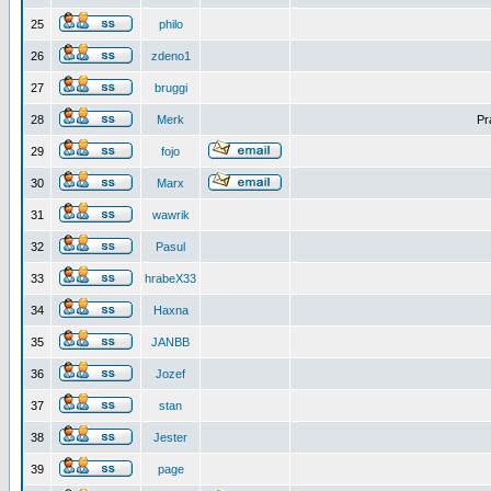
25
philo
26
zdeno1
27
bruggi
28
Merk
Pr
29
fojo
30
Marx
31
wawrik
32
Pasul
33
hrabeX33
34
Haxna
35
JANBB
36
Jozef
37
stan
38
Jester
39
page