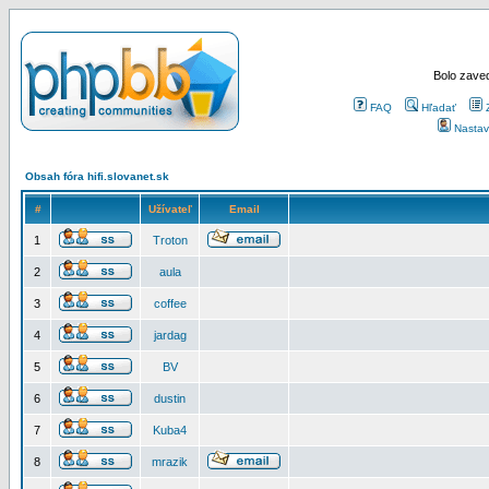
Bolo zaved
FAQ
Hľadať
Nastav
Obsah fóra hifi.slovanet.sk
#
Užívateľ
Email
1
Troton
2
aula
3
coffee
4
jardag
5
BV
6
dustin
7
Kuba4
8
mrazik