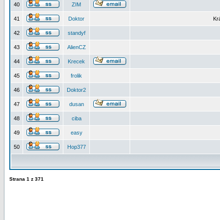
40
ZIM
41
Doktor
Kr
42
standyf
43
AlienCZ
44
Krecek
45
frolik
46
Doktor2
47
dusan
48
ciba
49
easy
50
Hop377
Strana
1
z
371