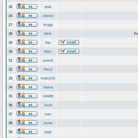
25
philo
26
zdeno1
27
bruggi
28
Merk
Pr
29
fojo
30
Marx
31
wawrik
32
Pasul
33
hrabeX33
34
Haxna
35
JANBB
36
Jozef
37
stan
38
Jester
39
page