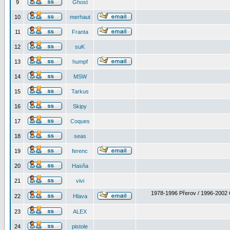
9
Ghost
10
merhaut
11
Franta
12
suK
13
humpf
14
MSW
15
Tarkus
16
Skipy
17
Coques
18
seas
19
ferenc
20
Hasňa
21
vivi
1978-1996 Přerov / 1996-2002 
22
Hlava
23
ALEX
24
pistole