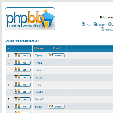
Bolo zaved
FAQ
Hľadať
Nastav
Obsah fóra hifi.slovanet.sk
#
Užívateľ
Email
1
Troton
2
aula
3
coffee
4
jardag
5
BV
6
dustin
7
Kuba4
8
mrazik