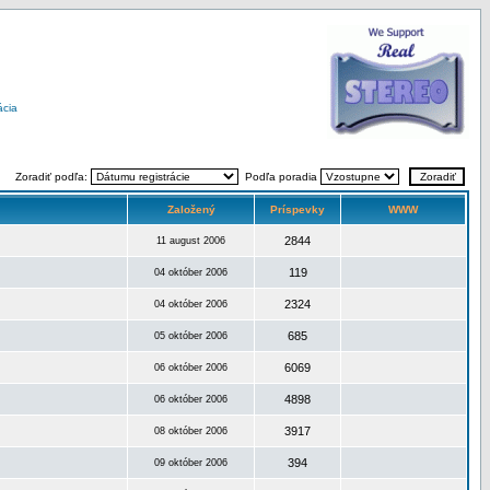
ácia
Zoradiť podľa:
Podľa poradia
Založený
Príspevky
WWW
2844
11 august 2006
119
04 október 2006
2324
04 október 2006
685
05 október 2006
6069
06 október 2006
4898
06 október 2006
3917
08 október 2006
394
09 október 2006