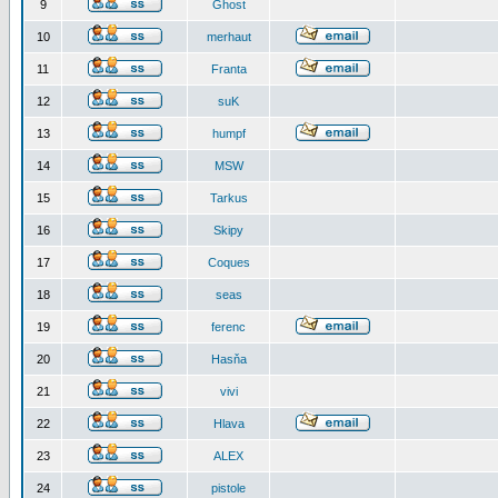
9
Ghost
10
merhaut
11
Franta
12
suK
13
humpf
14
MSW
15
Tarkus
16
Skipy
17
Coques
18
seas
19
ferenc
20
Hasňa
21
vivi
22
Hlava
23
ALEX
24
pistole