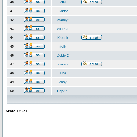
40
ZIM
41
Doktor
42
standyf
43
AlienCZ
44
Krecek
45
frolik
46
Doktor2
47
dusan
48
ciba
49
easy
50
Hop377
Strana
1
z
371