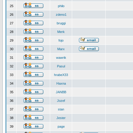
25
philo
26
zdeno1
27
bruggi
28
Merk
29
fojo
30
Marx
31
wawrik
32
Pasul
33
hrabeX33
34
Haxna
35
JANBB
36
Jozef
37
stan
38
Jester
39
page