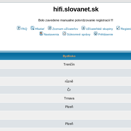
hifi.slovanet.sk
Bolo zavedene manualne potvrdzovanie registracii !!!
FAQ
Hľadať
Zoznam užívateľov
Užívateľské skupiny
Registr
Nastavenia
Súkromné správy
Prihlásenie
Bydlisko
Trenčín
různě
Čr
Trnava
Plzeň
Plzeň