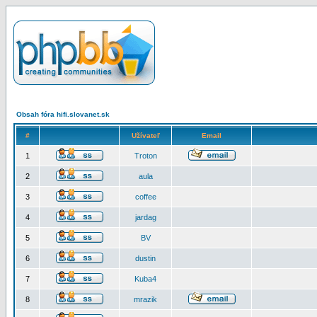
Obsah fóra hifi.slovanet.sk
#
Užívateľ
Email
1
Troton
2
aula
3
coffee
4
jardag
5
BV
6
dustin
7
Kuba4
8
mrazik