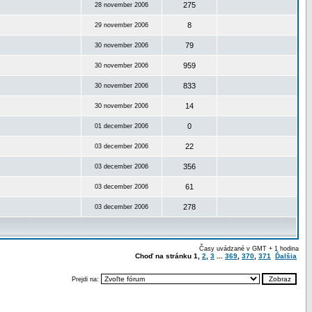
275
28 november 2006
8
29 november 2006
79
30 november 2006
959
30 november 2006
833
30 november 2006
14
30 november 2006
0
01 december 2006
22
03 december 2006
356
03 december 2006
61
03 december 2006
278
03 december 2006
Časy uvádzané v GMT + 1 hodina
Choď na stránku
1
,
2
,
3
...
369
,
370
,
371
Ďalšia
Prejdi na: