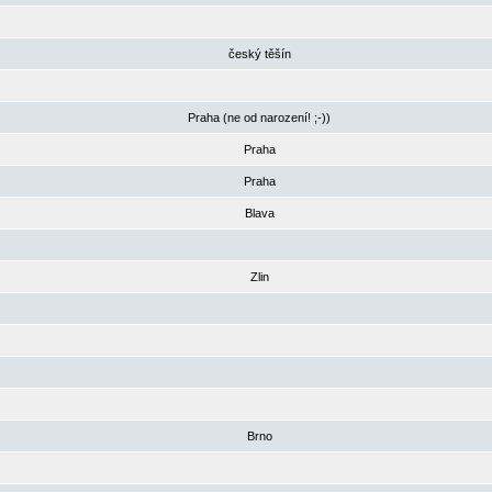
český těšín
Praha (ne od narození! ;-))
Praha
Praha
Blava
Zlin
Brno