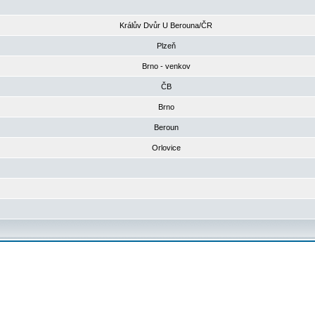
Králův Dvůr U Berouna/ČR
Plzeň
Brno - venkov
ČB
Brno
Beroun
Orlovice