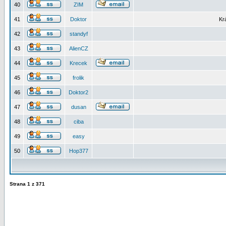
40
ZIM
41
Doktor
Kr
42
standyf
43
AlienCZ
44
Krecek
45
frolik
46
Doktor2
47
dusan
48
ciba
49
easy
50
Hop377
Strana
1
z
371