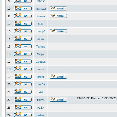
9
Ghost
10
merhaut
11
Franta
12
suK
13
humpf
14
MSW
15
Tarkus
16
Skipy
17
Coques
18
seas
19
ferenc
20
Hasňa
21
vivi
1978-1996 Přerov / 1996-2002 
22
Hlava
23
ALEX
24
pistole