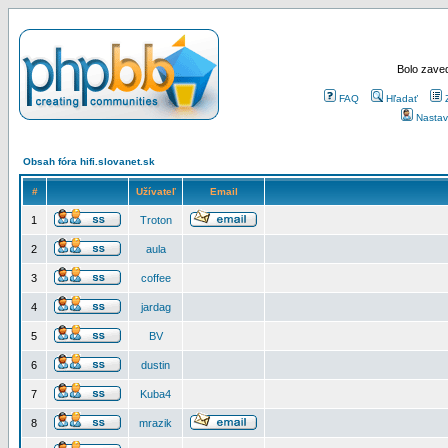
Bolo zaved
FAQ
Hľadať
Nastav
Obsah fóra hifi.slovanet.sk
#
Užívateľ
Email
1
Troton
2
aula
3
coffee
4
jardag
5
BV
6
dustin
7
Kuba4
8
mrazik