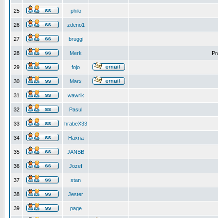
25
philo
26
zdeno1
27
bruggi
28
Merk
Pr
29
fojo
30
Marx
31
wawrik
32
Pasul
33
hrabeX33
34
Haxna
35
JANBB
36
Jozef
37
stan
38
Jester
39
page