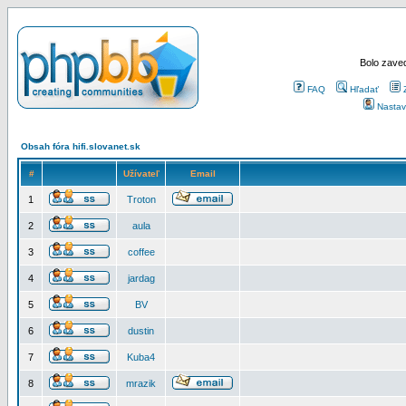
Bolo zaved
FAQ
Hľadať
Nastav
Obsah fóra hifi.slovanet.sk
#
Užívateľ
Email
1
Troton
2
aula
3
coffee
4
jardag
5
BV
6
dustin
7
Kuba4
8
mrazik