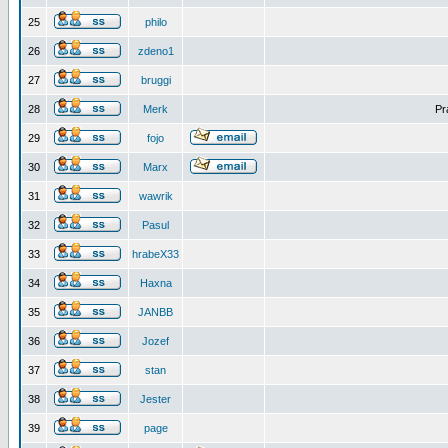
25
philo
26
zdeno1
27
bruggi
28
Merk
Pr
29
fojo
30
Marx
31
wawrik
32
Pasul
33
hrabeX33
34
Haxna
35
JANBB
36
Jozef
37
stan
38
Jester
39
page