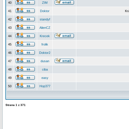
40
ZIM
41
Doktor
Kr
42
standyf
43
AlienCZ
44
Krecek
45
frolik
46
Doktor2
47
dusan
48
ciba
49
easy
50
Hop377
Strana
1
z
371