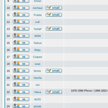
9
Ghost
10
merhaut
11
Franta
12
suK
13
humpf
14
MSW
15
Tarkus
16
Skipy
17
Coques
18
seas
19
ferenc
20
Hasňa
21
vivi
1978-1996 Přerov / 1996-2002 
22
Hlava
23
ALEX
24
pistole