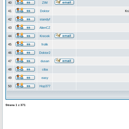
40
ZIM
41
Doktor
Kr
42
standyf
43
AlienCZ
44
Krecek
45
frolik
46
Doktor2
47
dusan
48
ciba
49
easy
50
Hop377
Strana
1
z
371