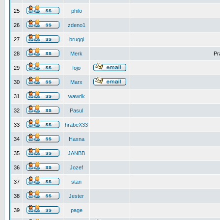
25
philo
26
zdeno1
27
bruggi
28
Merk
Pr
29
fojo
30
Marx
31
wawrik
32
Pasul
33
hrabeX33
34
Haxna
35
JANBB
36
Jozef
37
stan
38
Jester
39
page