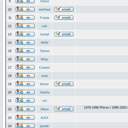
9
Ghost
10
merhaut
11
Franta
12
suK
13
humpf
14
MSW
15
Tarkus
16
Skipy
17
Coques
18
seas
19
ferenc
20
Hasňa
21
vivi
1978-1996 Přerov / 1996-2002 
22
Hlava
23
ALEX
24
pistole