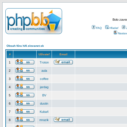
Bolo zaved
FAQ
Hľadať
Nastav
Obsah fóra hifi.slovanet.sk
#
Užívateľ
Email
1
Troton
2
aula
3
coffee
4
jardag
5
BV
6
dustin
7
Kuba4
8
mrazik