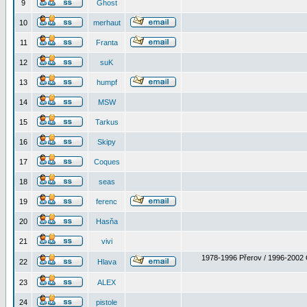
9
Ghost
10
merhaut
11
Franta
12
suK
13
humpf
14
MSW
15
Tarkus
16
Skipy
17
Coques
18
seas
19
ferenc
20
Hasňa
21
vivi
1978-1996 Přerov / 1996-2002 
22
Hlava
23
ALEX
24
pistole