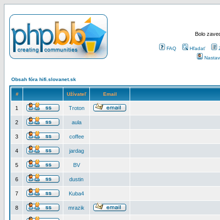
Bolo zaved
FAQ
Hľadať
Nastav
Obsah fóra hifi.slovanet.sk
#
Užívateľ
Email
1
Troton
2
aula
3
coffee
4
jardag
5
BV
6
dustin
7
Kuba4
8
mrazik