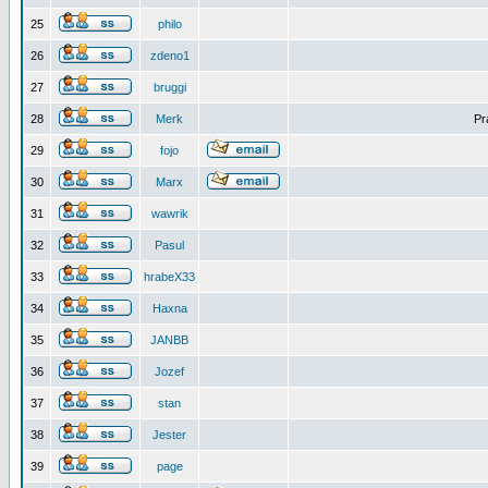
25
philo
26
zdeno1
27
bruggi
28
Merk
Pr
29
fojo
30
Marx
31
wawrik
32
Pasul
33
hrabeX33
34
Haxna
35
JANBB
36
Jozef
37
stan
38
Jester
39
page