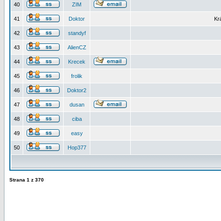
40
ZIM
41
Doktor
Kr
42
standyf
43
AlienCZ
44
Krecek
45
frolik
46
Doktor2
47
dusan
48
ciba
49
easy
50
Hop377
Strana
1
z
370