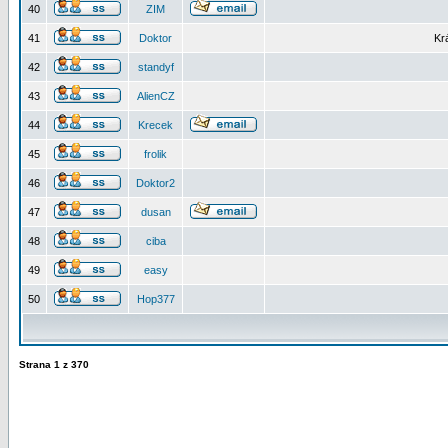
40
ZIM
41
Doktor
Kr
42
standyf
43
AlienCZ
44
Krecek
45
frolik
46
Doktor2
47
dusan
48
ciba
49
easy
50
Hop377
Strana
1
z
370