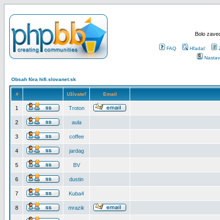
Bolo zaved
FAQ
Hľadať
Nastav
Obsah fóra hifi.slovanet.sk
#
Užívateľ
Email
1
Troton
2
aula
3
coffee
4
jardag
5
BV
6
dustin
7
Kuba4
8
mrazik