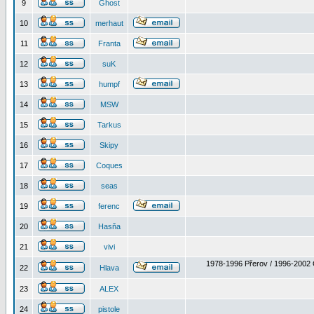
9
Ghost
10
merhaut
11
Franta
12
suK
13
humpf
14
MSW
15
Tarkus
16
Skipy
17
Coques
18
seas
19
ferenc
20
Hasňa
21
vivi
1978-1996 Přerov / 1996-2002 
22
Hlava
23
ALEX
24
pistole