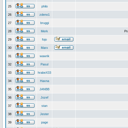
25
philo
26
zdeno1
27
bruggi
28
Merk
Pr
29
fojo
30
Marx
31
wawrik
32
Pasul
33
hrabeX33
34
Haxna
35
JANBB
36
Jozef
37
stan
38
Jester
39
page