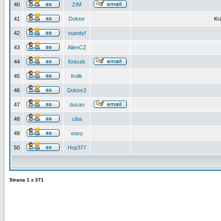
40
ZIM
41
Doktor
Kr
42
standyf
43
AlienCZ
44
Krecek
45
frolik
46
Doktor2
47
dusan
48
ciba
49
easy
50
Hop377
Strana
1
z
371