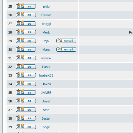
25
philo
26
zdeno1
27
bruggi
28
Merk
Pr
29
fojo
30
Marx
31
wawrik
32
Pasul
33
hrabeX33
34
Haxna
35
JANBB
36
Jozef
37
stan
38
Jester
39
page