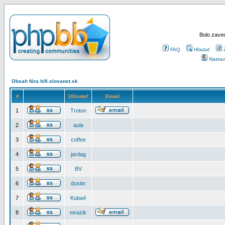
Bolo zaved
FAQ
Hľadať
Nastav
Obsah fóra hifi.slovanet.sk
#
Užívateľ
Email
1
Troton
2
aula
3
coffee
4
jardag
5
BV
6
dustin
7
Kuba4
8
mrazik