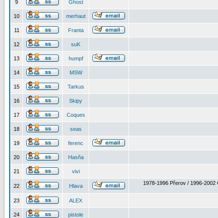
9
Ghost
10
merhaut
11
Franta
12
suK
13
humpf
14
MSW
15
Tarkus
16
Skipy
17
Coques
18
seas
19
ferenc
20
Hasňa
21
vivi
1978-1996 Přerov / 1996-2002 
22
Hlava
23
ALEX
24
pistole