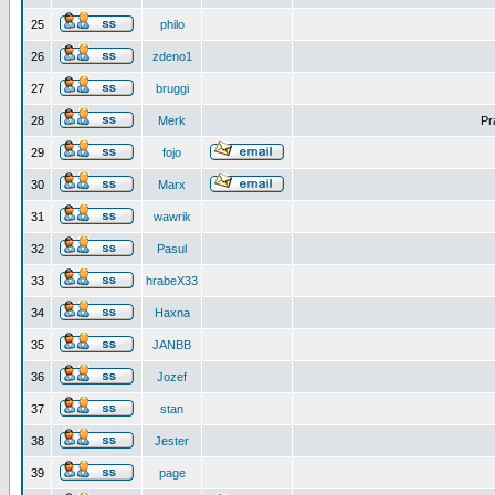
25
philo
26
zdeno1
27
bruggi
28
Merk
Pr
29
fojo
30
Marx
31
wawrik
32
Pasul
33
hrabeX33
34
Haxna
35
JANBB
36
Jozef
37
stan
38
Jester
39
page