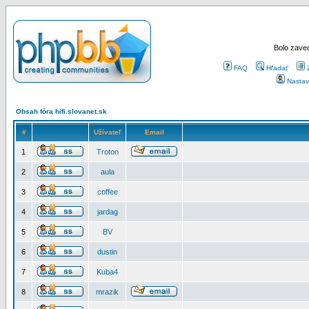
Bolo zaved
FAQ
Hľadať
Nastav
Obsah fóra hifi.slovanet.sk
#
Užívateľ
Email
1
Troton
2
aula
3
coffee
4
jardag
5
BV
6
dustin
7
Kuba4
8
mrazik