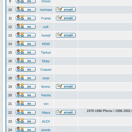
9
Ghost
10
merhaut
11
Franta
12
suK
13
humpf
14
MSW
15
Tarkus
16
Skipy
17
Coques
18
seas
19
ferenc
20
Hasňa
21
vivi
1978-1996 Přerov / 1996-2002 
22
Hlava
23
ALEX
24
pistole