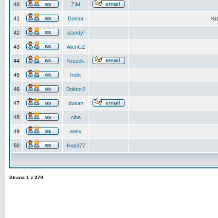
40
ZIM
41
Doktor
Kr
42
standyf
43
AlienCZ
44
Krecek
45
frolik
46
Doktor2
47
dusan
48
ciba
49
easy
50
Hop377
Strana
1
z
370