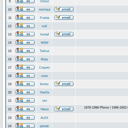
9
Ghost
10
merhaut
11
Franta
12
suK
13
humpf
14
MSW
15
Tarkus
16
Skipy
17
Coques
18
seas
19
ferenc
20
Hasňa
21
vivi
1978-1996 Přerov / 1996-2002 
22
Hlava
23
ALEX
24
pistole