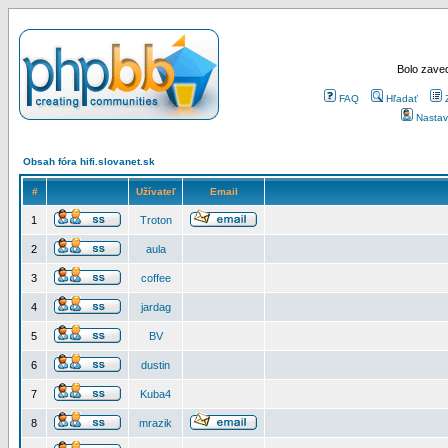
Bolo zaved
FAQ
Hľadať
Nastav
Obsah fóra hifi.slovanet.sk
#
Užívateľ
Email
1
Troton
2
aula
3
coffee
4
jardag
5
BV
6
dustin
7
Kuba4
8
mrazik