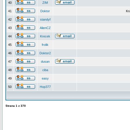
40
ZIM
41
Doktor
Kr
42
standyf
43
AlienCZ
44
Krecek
45
frolik
46
Doktor2
47
dusan
48
ciba
49
easy
50
Hop377
Strana
1
z
370