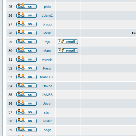
25
philo
26
zdeno1
27
bruggi
28
Merk
Pr
29
fojo
30
Marx
31
wawrik
32
Pasul
33
hrabeX33
34
Haxna
35
JANBB
36
Jozef
37
stan
38
Jester
39
page