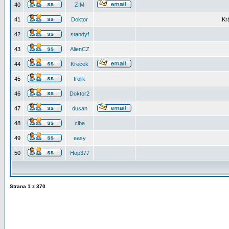
40
ZIM
41
Doktor
Kr
42
standyf
43
AlienCZ
44
Krecek
45
frolik
46
Doktor2
47
dusan
48
ciba
49
easy
50
Hop377
Strana
1
z
370