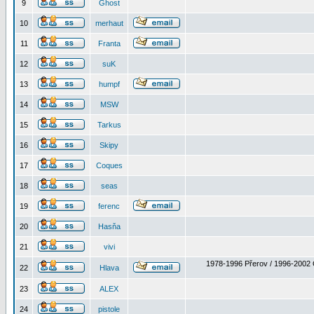
9
Ghost
10
merhaut
11
Franta
12
suK
13
humpf
14
MSW
15
Tarkus
16
Skipy
17
Coques
18
seas
19
ferenc
20
Hasňa
21
vivi
1978-1996 Přerov / 1996-2002 
22
Hlava
23
ALEX
24
pistole