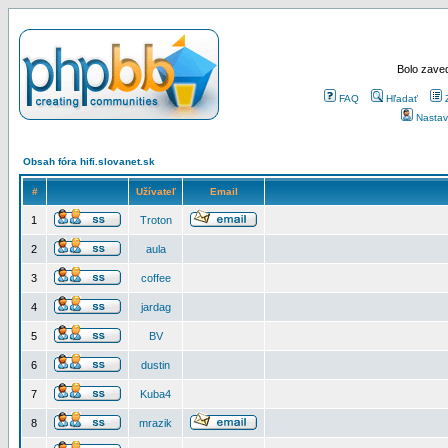
Bolo zaved
FAQ
Hľadať
Nastav
Obsah fóra hifi.slovanet.sk
#
Užívateľ
Email
1
Troton
2
aula
3
coffee
4
jardag
5
BV
6
dustin
7
Kuba4
8
mrazik