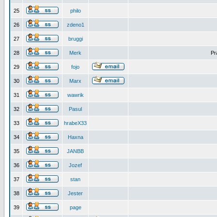
25
philo
26
zdeno1
27
bruggi
28
Merk
Pr
29
fojo
30
Marx
31
wawrik
32
Pasul
33
hrabeX33
34
Haxna
35
JANBB
36
Jozef
37
stan
38
Jester
39
page