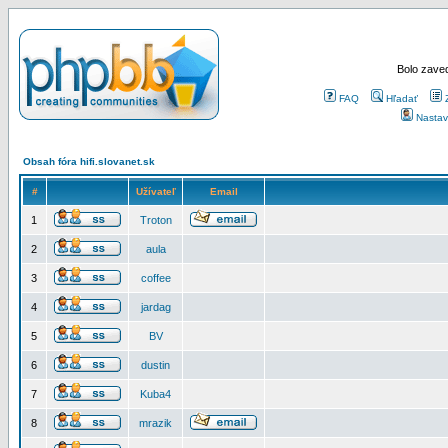
Bolo zaved
FAQ
Hľadať
Nastav
Obsah fóra hifi.slovanet.sk
#
Užívateľ
Email
1
Troton
2
aula
3
coffee
4
jardag
5
BV
6
dustin
7
Kuba4
8
mrazik