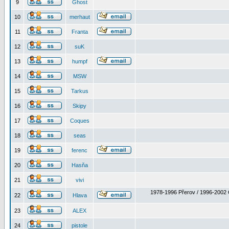
9
Ghost
10
merhaut
11
Franta
12
suK
13
humpf
14
MSW
15
Tarkus
16
Skipy
17
Coques
18
seas
19
ferenc
20
Hasňa
21
vivi
1978-1996 Přerov / 1996-2002 
22
Hlava
23
ALEX
24
pistole