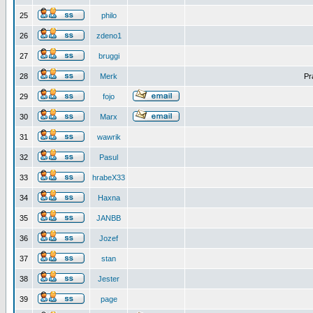
25
philo
26
zdeno1
27
bruggi
28
Merk
Pr
29
fojo
30
Marx
31
wawrik
32
Pasul
33
hrabeX33
34
Haxna
35
JANBB
36
Jozef
37
stan
38
Jester
39
page