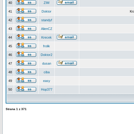
40
ZIM
41
Doktor
Kr
42
standyf
43
AlienCZ
44
Krecek
45
frolik
46
Doktor2
47
dusan
48
ciba
49
easy
50
Hop377
Strana
1
z
371