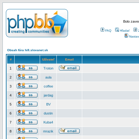
Bolo zaved
FAQ
Hľadať
Nastav
Obsah fóra hifi.slovanet.sk
#
Užívateľ
Email
1
Troton
2
aula
3
coffee
4
jardag
5
BV
6
dustin
7
Kuba4
8
mrazik