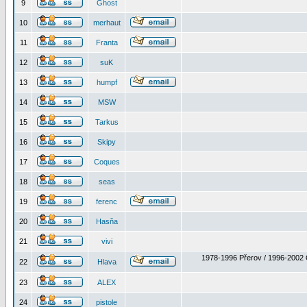
9
Ghost
10
merhaut
11
Franta
12
suK
13
humpf
14
MSW
15
Tarkus
16
Skipy
17
Coques
18
seas
19
ferenc
20
Hasňa
21
vivi
1978-1996 Přerov / 1996-2002 
22
Hlava
23
ALEX
24
pistole