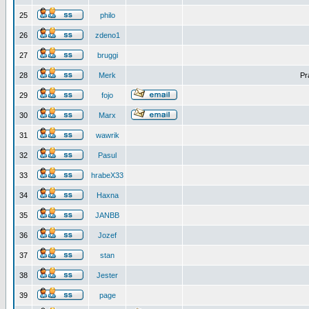
25
philo
26
zdeno1
27
bruggi
28
Merk
Pr
29
fojo
30
Marx
31
wawrik
32
Pasul
33
hrabeX33
34
Haxna
35
JANBB
36
Jozef
37
stan
38
Jester
39
page