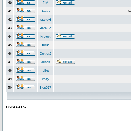
40
ZIM
41
Doktor
Kr
42
standyf
43
AlienCZ
44
Krecek
45
frolik
46
Doktor2
47
dusan
48
ciba
49
easy
50
Hop377
Strana
1
z
371