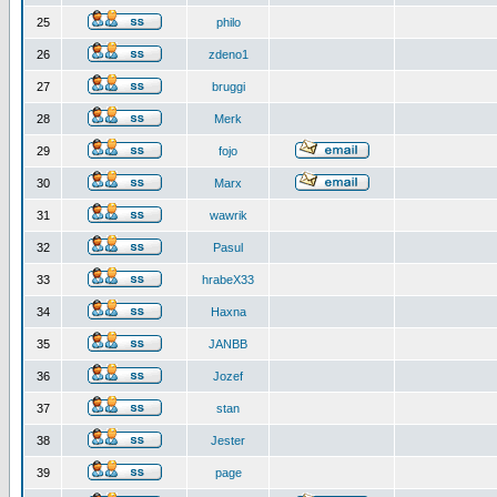
25
philo
26
zdeno1
27
bruggi
28
Merk
29
fojo
30
Marx
31
wawrik
32
Pasul
33
hrabeX33
34
Haxna
35
JANBB
36
Jozef
37
stan
38
Jester
39
page