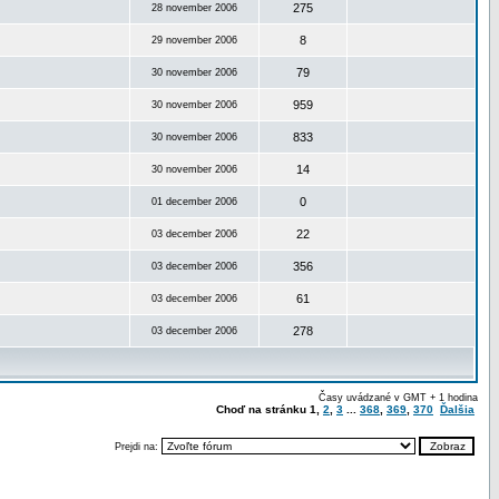
275
28 november 2006
8
29 november 2006
79
30 november 2006
959
30 november 2006
833
30 november 2006
14
30 november 2006
0
01 december 2006
22
03 december 2006
356
03 december 2006
61
03 december 2006
278
03 december 2006
Časy uvádzané v GMT + 1 hodina
Choď na stránku
1
,
2
,
3
...
368
,
369
,
370
Ďalšia
Prejdi na: