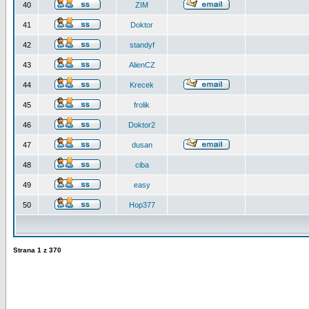
40
ZIM
41
Doktor
42
standyf
43
AlienCZ
44
Krecek
45
frolik
46
Doktor2
47
dusan
48
ciba
49
easy
50
Hop377
Strana
1
z
370