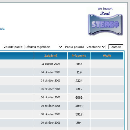
ácia
Zoradiť podľa:
Podľa poradia
Založený
Príspevky
WWW
2844
11 august 2006
119
04 október 2006
2324
04 október 2006
685
05 október 2006
6069
06 október 2006
4898
06 október 2006
3917
08 október 2006
394
09 október 2006