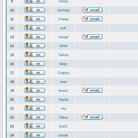
9
Ghost
10
merhaut
11
Franta
12
suK
13
humpf
14
MSW
15
Tarkus
16
Skipy
17
Coques
18
seas
19
ferenc
20
Hasňa
21
vivi
22
Hlava
23
ALEX
24
pistole