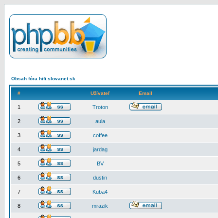
Obsah fóra hifi.slovanet.sk
#
Užívateľ
Email
1
Troton
2
aula
3
coffee
4
jardag
5
BV
6
dustin
7
Kuba4
8
mrazik