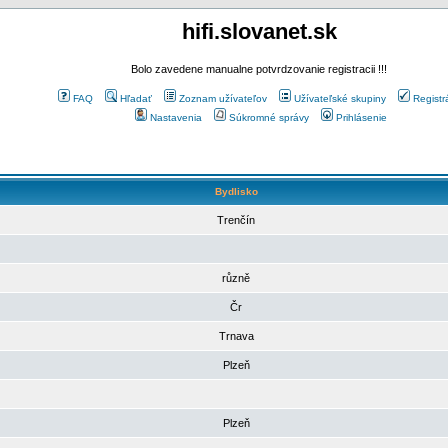
hifi.slovanet.sk
Bolo zavedene manualne potvrdzovanie registracii !!!
FAQ
Hľadať
Zoznam užívateľov
Užívateľské skupiny
Registr
Nastavenia
Súkromné správy
Prihlásenie
Bydlisko
Trenčín
různě
Čr
Trnava
Plzeň
Plzeň