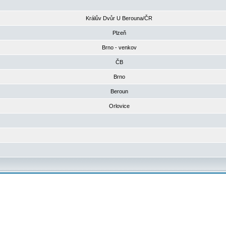
Králův Dvůr U Berouna/ČR
Plzeň
Brno - venkov
ČB
Brno
Beroun
Orlovice