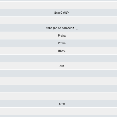
český těšín
Praha (ne od narození! ;-))
Praha
Praha
Blava
Zlin
Brno