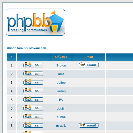
Obsah fóra hifi.slovanet.sk
#
Užívateľ
Email
1
Troton
2
aula
3
coffee
4
jardag
5
BV
6
dustin
7
Kuba4
8
mrazik