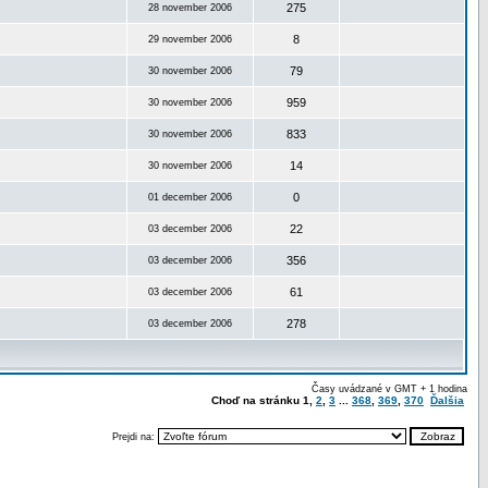
275
28 november 2006
8
29 november 2006
79
30 november 2006
959
30 november 2006
833
30 november 2006
14
30 november 2006
0
01 december 2006
22
03 december 2006
356
03 december 2006
61
03 december 2006
278
03 december 2006
Časy uvádzané v GMT + 1 hodina
Choď na stránku
1
,
2
,
3
...
368
,
369
,
370
Ďalšia
Prejdi na: