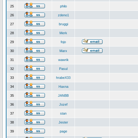
25
philo
26
zdeno1
27
bruggi
28
Merk
29
fojo
30
Marx
31
wawrik
32
Pasul
33
hrabeX33
34
Haxna
35
JANBB
36
Jozef
37
stan
38
Jester
39
page