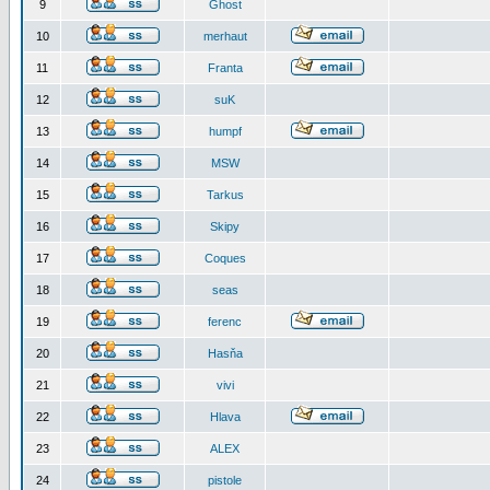
9
Ghost
10
merhaut
11
Franta
12
suK
13
humpf
14
MSW
15
Tarkus
16
Skipy
17
Coques
18
seas
19
ferenc
20
Hasňa
21
vivi
22
Hlava
23
ALEX
24
pistole