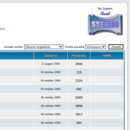
ácia
Zoradiť podľa:
Podľa poradia
Založený
Príspevky
WWW
2844
11 august 2006
119
04 október 2006
2324
04 október 2006
685
05 október 2006
6069
06 október 2006
4898
06 október 2006
3917
08 október 2006
394
09 október 2006