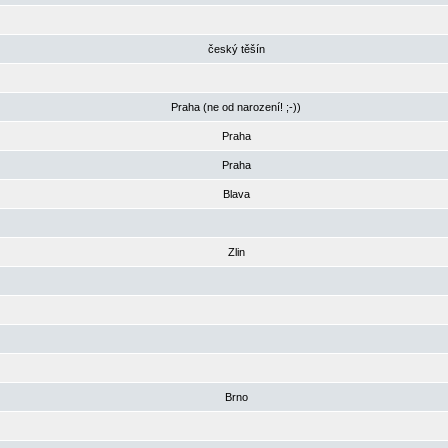
český těšín
Praha (ne od narození! ;-))
Praha
Praha
Blava
Zlin
Brno