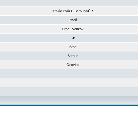
Králův Dvůr U Berouna/ČR
Plzeň
Brno - venkov
ČB
Brno
Beroun
Orlovice