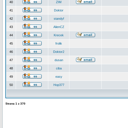
40
ZIM
41
Doktor
42
standyf
43
AlienCZ
44
Krecek
45
frolik
46
Doktor2
47
dusan
48
ciba
49
easy
50
Hop377
Strana
1
z
370