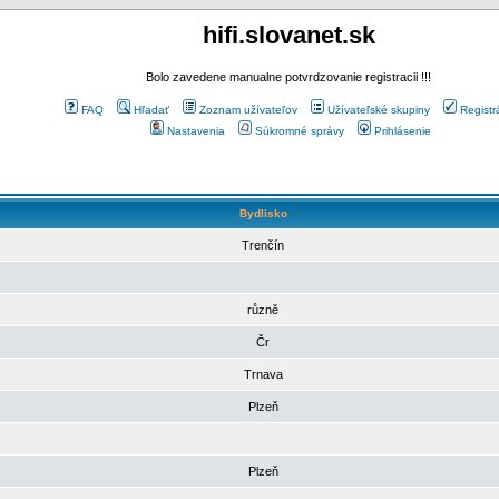
hifi.slovanet.sk
Bolo zavedene manualne potvrdzovanie registracii !!!
FAQ
Hľadať
Zoznam užívateľov
Užívateľské skupiny
Registr
Nastavenia
Súkromné správy
Prihlásenie
Bydlisko
Trenčín
různě
Čr
Trnava
Plzeň
Plzeň