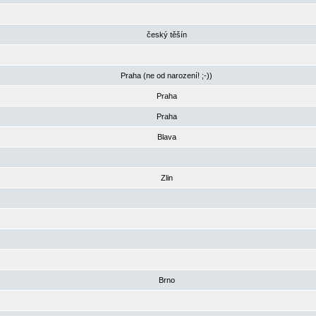
český těšín
Praha (ne od narození! ;-))
Praha
Praha
Blava
Zlin
Brno