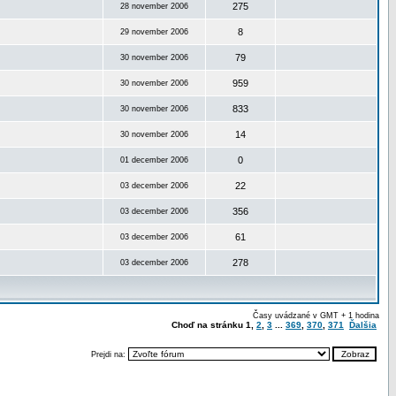
275
28 november 2006
8
29 november 2006
79
30 november 2006
959
30 november 2006
833
30 november 2006
14
30 november 2006
0
01 december 2006
22
03 december 2006
356
03 december 2006
61
03 december 2006
278
03 december 2006
Časy uvádzané v GMT + 1 hodina
Choď na stránku
1
,
2
,
3
...
369
,
370
,
371
Ďalšia
Prejdi na: