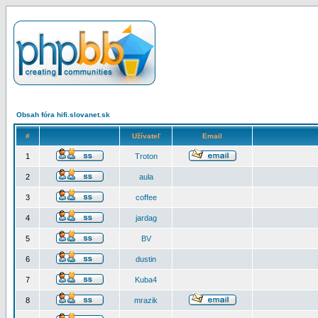
Obsah fóra hifi.slovanet.sk
#
Užívateľ
Email
1
Troton
2
aula
3
coffee
4
jardag
5
BV
6
dustin
7
Kuba4
8
mrazik