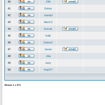
40
ZIM
41
Doktor
42
standyf
43
AlienCZ
44
Krecek
45
frolik
46
Doktor2
47
dusan
48
ciba
49
easy
50
Hop377
Strana
1
z
371