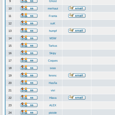
9
Ghost
10
merhaut
11
Franta
12
suK
13
humpf
14
MSW
15
Tarkus
16
Skipy
17
Coques
18
seas
19
ferenc
20
Hasňa
21
vivi
22
Hlava
23
ALEX
24
pistole