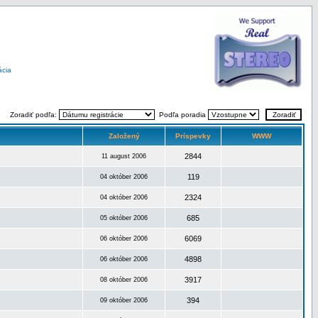
ácia
Zoradiť podľa:
Podľa poradia
Založený
Príspevky
WWW
2844
11 august 2006
119
04 október 2006
2324
04 október 2006
685
05 október 2006
6069
06 október 2006
4898
06 október 2006
3917
08 október 2006
394
09 október 2006