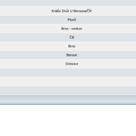
Králův Dvůr U Berouna/ČR
Plzeň
Brno - venkov
ČB
Brno
Beroun
Orlovice