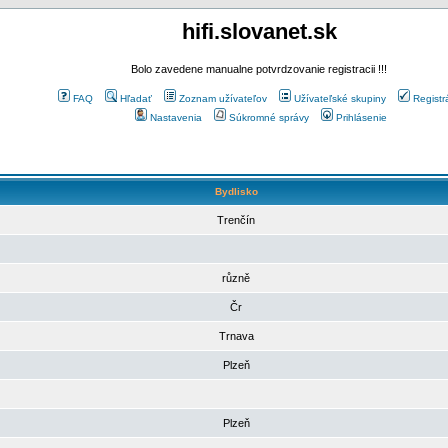
hifi.slovanet.sk
Bolo zavedene manualne potvrdzovanie registracii !!!
FAQ
Hľadať
Zoznam užívateľov
Užívateľské skupiny
Registr
Nastavenia
Súkromné správy
Prihlásenie
Bydlisko
Trenčín
různě
Čr
Trnava
Plzeň
Plzeň