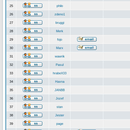
25
philo
26
zdeno1
27
bruggi
28
Merk
29
fojo
30
Marx
31
wawrik
32
Pasul
33
hrabeX33
34
Haxna
35
JANBB
36
Jozef
37
stan
38
Jester
39
page