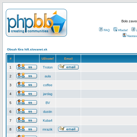
Bolo zaved
FAQ
Hľadať
Nastav
Obsah fóra hifi.slovanet.sk
#
Užívateľ
Email
1
Troton
2
aula
3
coffee
4
jardag
5
BV
6
dustin
7
Kuba4
8
mrazik