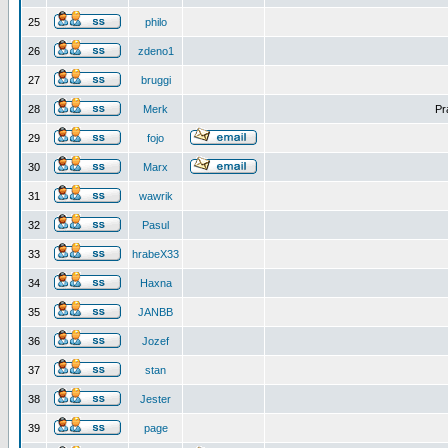
25
philo
26
zdeno1
27
bruggi
28
Merk
Pr
29
fojo
30
Marx
31
wawrik
32
Pasul
33
hrabeX33
34
Haxna
35
JANBB
36
Jozef
37
stan
38
Jester
39
page