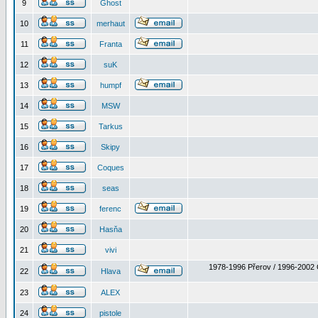
9
Ghost
10
merhaut
11
Franta
12
suK
13
humpf
14
MSW
15
Tarkus
16
Skipy
17
Coques
18
seas
19
ferenc
20
Hasňa
21
vivi
1978-1996 Přerov / 1996-2002 
22
Hlava
23
ALEX
24
pistole