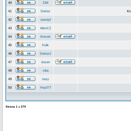
40
ZIM
41
Doktor
Kr
42
standyf
43
AlienCZ
44
Krecek
45
frolik
46
Doktor2
47
dusan
48
ciba
49
easy
50
Hop377
Strana
1
z
370