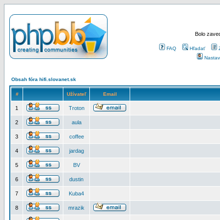
Bolo zaved
FAQ
Hľadať
Nastav
Obsah fóra hifi.slovanet.sk
#
Užívateľ
Email
1
Troton
2
aula
3
coffee
4
jardag
5
BV
6
dustin
7
Kuba4
8
mrazik