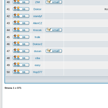
40
ZIM
41
Doktor
Kr
42
standyf
43
AlienCZ
44
Krecek
45
frolik
46
Doktor2
47
dusan
48
ciba
49
easy
50
Hop377
Strana
1
z
371