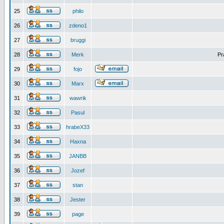
25
philo
26
zdeno1
27
bruggi
28
Merk
Pr
29
fojo
30
Marx
31
wawrik
32
Pasul
33
hrabeX33
34
Haxna
35
JANBB
36
Jozef
37
stan
38
Jester
39
page