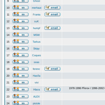
9
Ghost
10
merhaut
11
Franta
12
suK
13
humpf
14
MSW
15
Tarkus
16
Skipy
17
Coques
18
seas
19
ferenc
20
Hasňa
21
vivi
1978-1996 Přerov / 1996-2002 
22
Hlava
23
ALEX
24
pistole