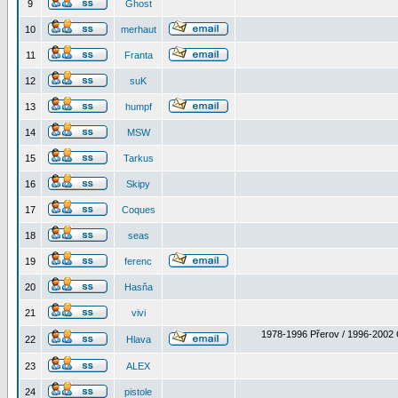
9
Ghost
10
merhaut
11
Franta
12
suK
13
humpf
14
MSW
15
Tarkus
16
Skipy
17
Coques
18
seas
19
ferenc
20
Hasňa
21
vivi
1978-1996 Přerov / 1996-2002 
22
Hlava
23
ALEX
24
pistole