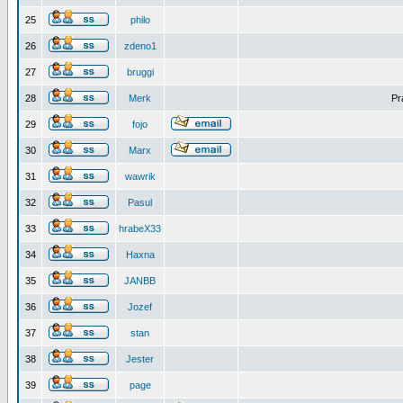
25
philo
26
zdeno1
27
bruggi
28
Merk
Pr
29
fojo
30
Marx
31
wawrik
32
Pasul
33
hrabeX33
34
Haxna
35
JANBB
36
Jozef
37
stan
38
Jester
39
page