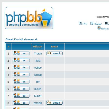
Bolo zaved
FAQ
Hľadať
Nastav
Obsah fóra hifi.slovanet.sk
#
Užívateľ
Email
1
Troton
2
aula
3
coffee
4
jardag
5
BV
6
dustin
7
Kuba4
8
mrazik