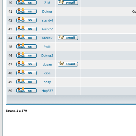
40
ZIM
41
Doktor
Kr
42
standyf
43
AlienCZ
44
Krecek
45
frolik
46
Doktor2
47
dusan
48
ciba
49
easy
50
Hop377
Strana
1
z
370