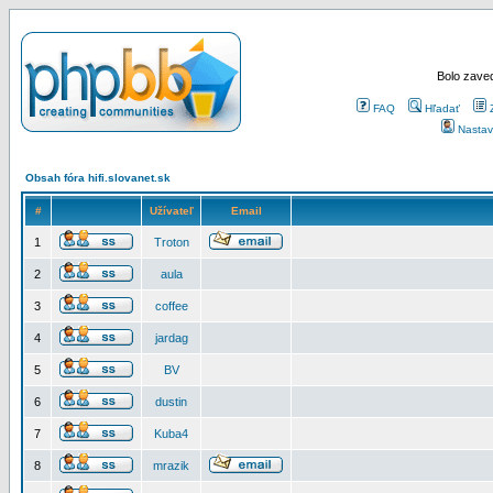
Bolo zaved
FAQ
Hľadať
Nastav
Obsah fóra hifi.slovanet.sk
#
Užívateľ
Email
1
Troton
2
aula
3
coffee
4
jardag
5
BV
6
dustin
7
Kuba4
8
mrazik