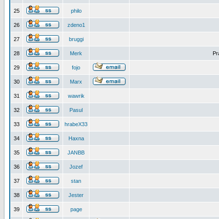
25
philo
26
zdeno1
27
bruggi
28
Merk
Pr
29
fojo
30
Marx
31
wawrik
32
Pasul
33
hrabeX33
34
Haxna
35
JANBB
36
Jozef
37
stan
38
Jester
39
page