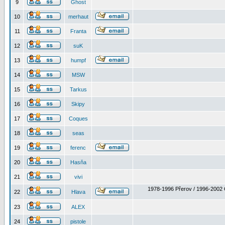
9
Ghost
10
merhaut
11
Franta
12
suK
13
humpf
14
MSW
15
Tarkus
16
Skipy
17
Coques
18
seas
19
ferenc
20
Hasňa
21
vivi
1978-1996 Přerov / 1996-2002 
22
Hlava
23
ALEX
24
pistole