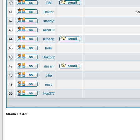
40
ZIM
41
Doktor
Kr
42
standyf
43
AlienCZ
44
Krecek
45
frolik
46
Doktor2
47
dusan
48
ciba
49
easy
50
Hop377
Strana
1
z
371