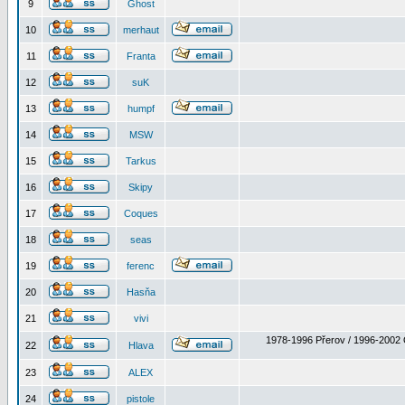
9
Ghost
10
merhaut
11
Franta
12
suK
13
humpf
14
MSW
15
Tarkus
16
Skipy
17
Coques
18
seas
19
ferenc
20
Hasňa
21
vivi
1978-1996 Přerov / 1996-2002 
22
Hlava
23
ALEX
24
pistole