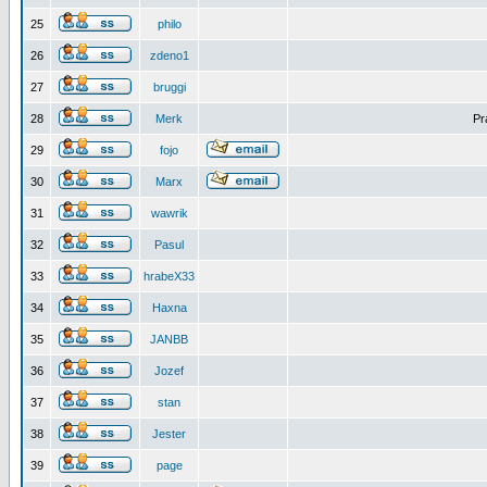
25
philo
26
zdeno1
27
bruggi
28
Merk
Pr
29
fojo
30
Marx
31
wawrik
32
Pasul
33
hrabeX33
34
Haxna
35
JANBB
36
Jozef
37
stan
38
Jester
39
page