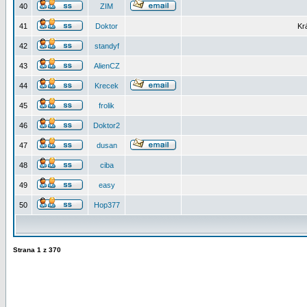
40
ZIM
41
Doktor
Kr
42
standyf
43
AlienCZ
44
Krecek
45
frolik
46
Doktor2
47
dusan
48
ciba
49
easy
50
Hop377
Strana
1
z
370