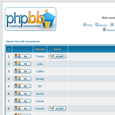
Bolo zaved
FAQ
Hľadať
Nastav
Obsah fóra hifi.slovanet.sk
#
Užívateľ
Email
1
Troton
2
aula
3
coffee
4
jardag
5
BV
6
dustin
7
Kuba4
8
mrazik