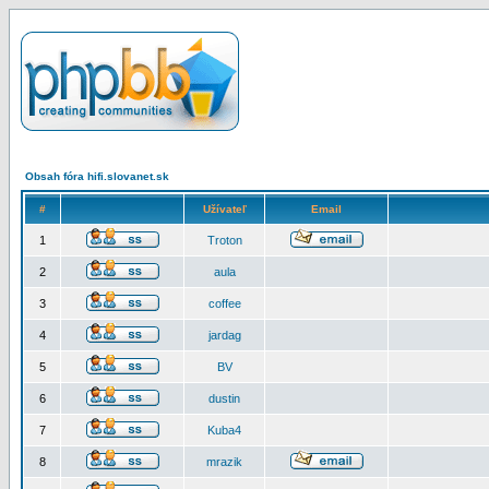
Obsah fóra hifi.slovanet.sk
#
Užívateľ
Email
1
Troton
2
aula
3
coffee
4
jardag
5
BV
6
dustin
7
Kuba4
8
mrazik