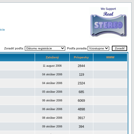
ácia
Zoradiť podľa:
Podľa poradia
Založený
Príspevky
WWW
2844
11 august 2006
119
04 október 2006
2324
04 október 2006
685
05 október 2006
6069
06 október 2006
4898
06 október 2006
3917
08 október 2006
394
09 október 2006