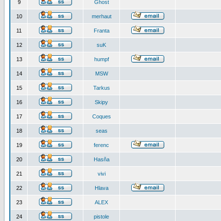
9
Ghost
10
merhaut
11
Franta
12
suK
13
humpf
14
MSW
15
Tarkus
16
Skipy
17
Coques
18
seas
19
ferenc
20
Hasňa
21
vivi
22
Hlava
23
ALEX
24
pistole