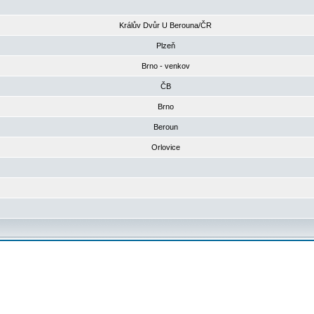
Králův Dvůr U Berouna/ČR
Plzeň
Brno - venkov
ČB
Brno
Beroun
Orlovice