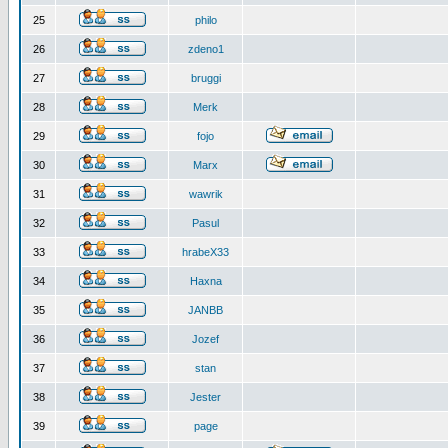
25
philo
26
zdeno1
27
bruggi
28
Merk
29
fojo
30
Marx
31
wawrik
32
Pasul
33
hrabeX33
34
Haxna
35
JANBB
36
Jozef
37
stan
38
Jester
39
page