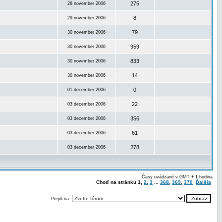
275
28 november 2006
8
29 november 2006
79
30 november 2006
959
30 november 2006
833
30 november 2006
14
30 november 2006
0
01 december 2006
22
03 december 2006
356
03 december 2006
61
03 december 2006
278
03 december 2006
Časy uvádzané v GMT + 1 hodina
Choď na stránku
1
,
2
,
3
...
368
,
369
,
370
Ďalšia
Prejdi na: