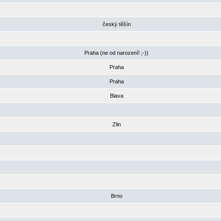
český těšín
Praha (ne od narození! ;-))
Praha
Praha
Blava
Zlin
Brno