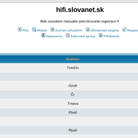
hifi.slovanet.sk
Bolo zavedene manualne potvrdzovanie registracii !!!
FAQ
Hľadať
Zoznam užívateľov
Užívateľské skupiny
Registr
Nastavenia
Súkromné správy
Prihlásenie
Bydlisko
Trenčín
různě
Čr
Trnava
Plzeň
Plzeň