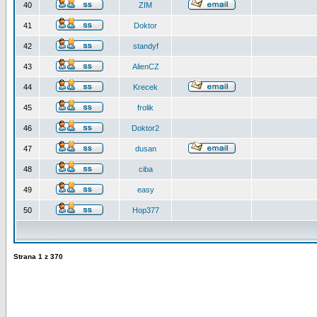
40
ZIM
41
Doktor
42
standyf
43
AlienCZ
44
Krecek
45
frolik
46
Doktor2
47
dusan
48
ciba
49
easy
50
Hop377
Strana
1
z
370