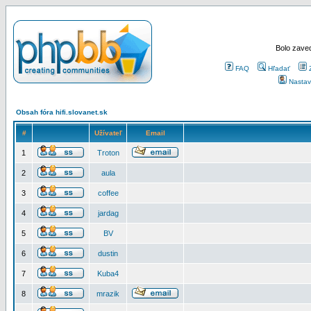
Bolo zaved
FAQ
Hľadať
Nastav
Obsah fóra hifi.slovanet.sk
#
Užívateľ
Email
1
Troton
2
aula
3
coffee
4
jardag
5
BV
6
dustin
7
Kuba4
8
mrazik