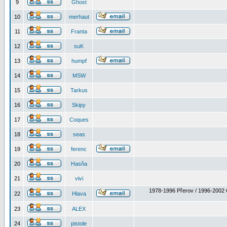
9
Ghost
10
merhaut
11
Franta
12
suK
13
humpf
14
MSW
15
Tarkus
16
Skipy
17
Coques
18
seas
19
ferenc
20
Hasňa
21
vivi
1978-1996 Přerov / 1996-2002 
22
Hlava
23
ALEX
24
pistole