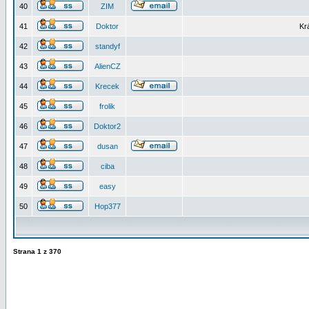
40
ZIM
41
Doktor
Kr
42
standyf
43
AlienCZ
44
Krecek
45
frolik
46
Doktor2
47
dusan
48
ciba
49
easy
50
Hop377
Strana
1
z
370