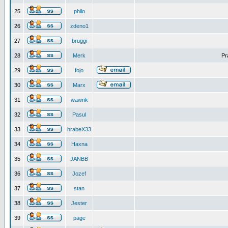
25
philo
26
zdeno1
27
bruggi
28
Merk
Pr
29
fojo
30
Marx
31
wawrik
32
Pasul
33
hrabeX33
34
Haxna
35
JANBB
36
Jozef
37
stan
38
Jester
39
page