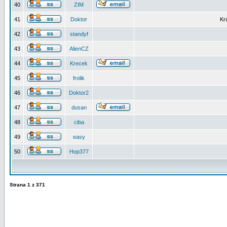
40
ZIM
41
Doktor
Kr
42
standyf
43
AlienCZ
44
Krecek
45
frolik
46
Doktor2
47
dusan
48
ciba
49
easy
50
Hop377
Strana
1
z
371