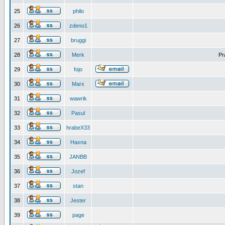
25
philo
26
zdeno1
27
bruggi
28
Merk
Pr
29
fojo
30
Marx
31
wawrik
32
Pasul
33
hrabeX33
34
Haxna
35
JANBB
36
Jozef
37
stan
38
Jester
39
page