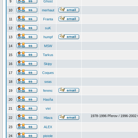
9
Ghost
10
merhaut
11
Franta
12
suK
13
humpf
14
MSW
15
Tarkus
16
Skipy
17
Coques
18
seas
19
ferenc
20
Hasňa
21
vivi
1978-1996 Přerov / 1996-2002 
22
Hlava
23
ALEX
24
pistole