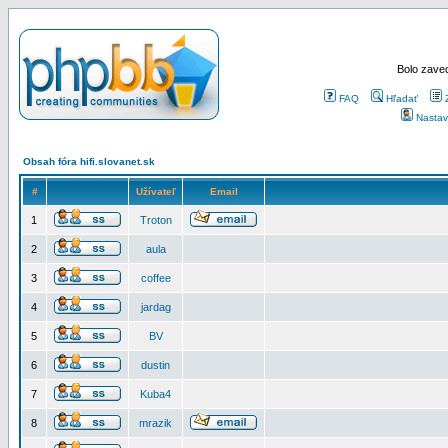
Bolo zaved
FAQ
Hľadať
Nastav
Obsah fóra hifi.slovanet.sk
#
Užívateľ
Email
1
Troton
2
aula
3
coffee
4
jardag
5
BV
6
dustin
7
Kuba4
8
mrazik