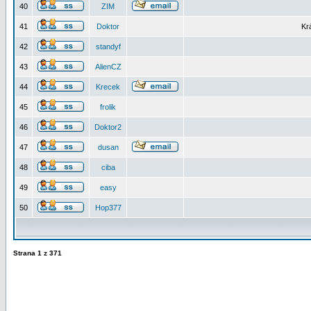
40
ZIM
41
Doktor
Kr
42
standyf
43
AlienCZ
44
Krecek
45
frolik
46
Doktor2
47
dusan
48
ciba
49
easy
50
Hop377
Strana
1
z
371