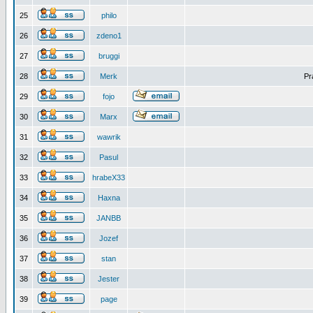
25
philo
26
zdeno1
27
bruggi
28
Merk
Pr
29
fojo
30
Marx
31
wawrik
32
Pasul
33
hrabeX33
34
Haxna
35
JANBB
36
Jozef
37
stan
38
Jester
39
page