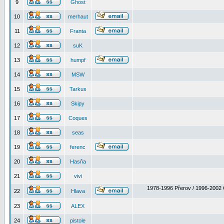
9
Ghost
10
merhaut
11
Franta
12
suK
13
humpf
14
MSW
15
Tarkus
16
Skipy
17
Coques
18
seas
19
ferenc
20
Hasňa
21
vivi
1978-1996 Přerov / 1996-2002 
22
Hlava
23
ALEX
24
pistole