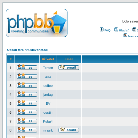
Bolo zaved
FAQ
Hľadať
Nastav
Obsah fóra hifi.slovanet.sk
#
Užívateľ
Email
1
Troton
2
aula
3
coffee
4
jardag
5
BV
6
dustin
7
Kuba4
8
mrazik