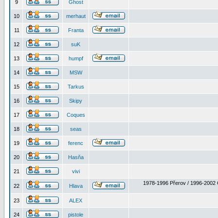
9
Ghost
10
merhaut
11
Franta
12
suK
13
humpf
14
MSW
15
Tarkus
16
Skipy
17
Coques
18
seas
19
ferenc
20
Hasňa
21
vivi
1978-1996 Přerov / 1996-2002 
22
Hlava
23
ALEX
24
pistole