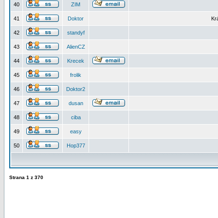
40
ZIM
41
Doktor
Kr
42
standyf
43
AlienCZ
44
Krecek
45
frolik
46
Doktor2
47
dusan
48
ciba
49
easy
50
Hop377
Strana
1
z
370