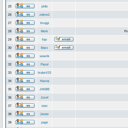
25
philo
26
zdeno1
27
bruggi
28
Merk
Pr
29
fojo
30
Marx
31
wawrik
32
Pasul
33
hrabeX33
34
Haxna
35
JANBB
36
Jozef
37
stan
38
Jester
39
page