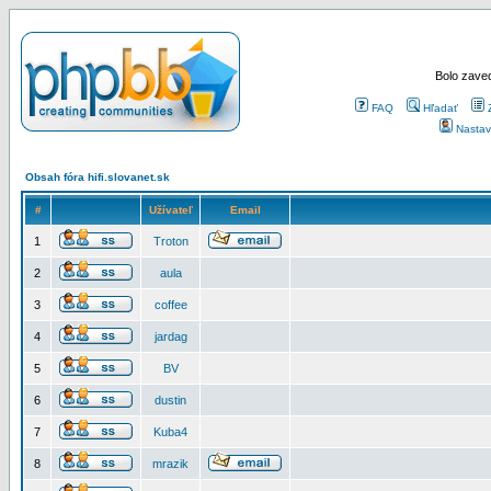
Bolo zaved
FAQ
Hľadať
Nastav
Obsah fóra hifi.slovanet.sk
#
Užívateľ
Email
1
Troton
2
aula
3
coffee
4
jardag
5
BV
6
dustin
7
Kuba4
8
mrazik