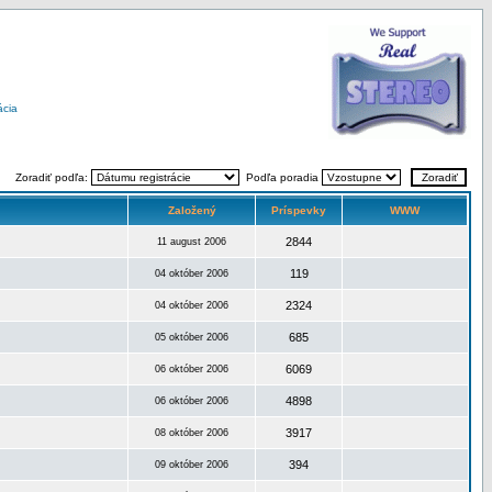
ácia
Zoradiť podľa:
Podľa poradia
Založený
Príspevky
WWW
2844
11 august 2006
119
04 október 2006
2324
04 október 2006
685
05 október 2006
6069
06 október 2006
4898
06 október 2006
3917
08 október 2006
394
09 október 2006