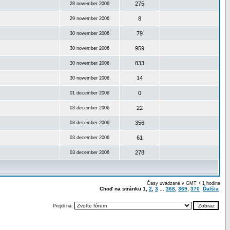
275
28 november 2006
8
29 november 2006
79
30 november 2006
959
30 november 2006
833
30 november 2006
14
30 november 2006
0
01 december 2006
22
03 december 2006
356
03 december 2006
61
03 december 2006
278
03 december 2006
Časy uvádzané v GMT + 1 hodina
Choď na stránku
1
,
2
,
3
...
368
,
369
,
370
Ďalšia
Prejdi na: