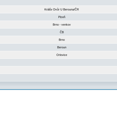
Králův Dvůr U Berouna/ČR
Plzeň
Brno - venkov
ČB
Brno
Beroun
Orlovice