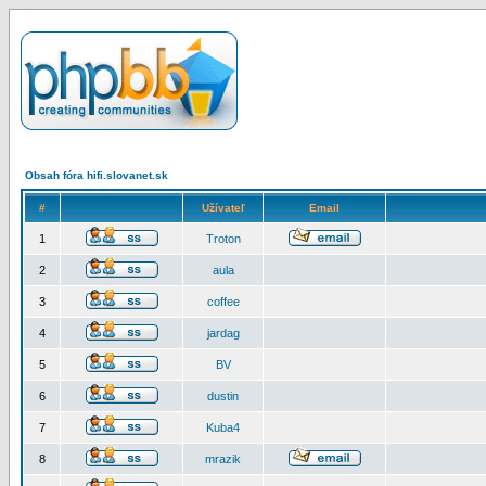
Obsah fóra hifi.slovanet.sk
#
Užívateľ
Email
1
Troton
2
aula
3
coffee
4
jardag
5
BV
6
dustin
7
Kuba4
8
mrazik