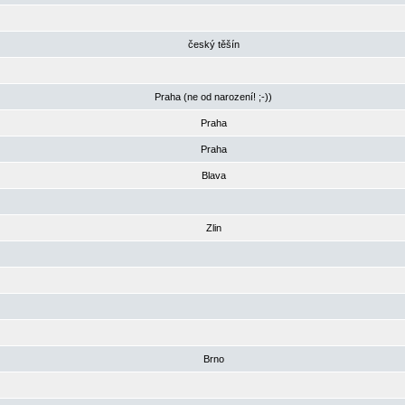
český těšín
Praha (ne od narození! ;-))
Praha
Praha
Blava
Zlin
Brno