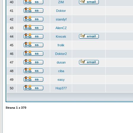
40
ZIM
41
Doktor
42
standyf
43
AlienCZ
44
Krecek
45
frolik
46
Doktor2
47
dusan
48
ciba
49
easy
50
Hop377
Strana
1
z
370