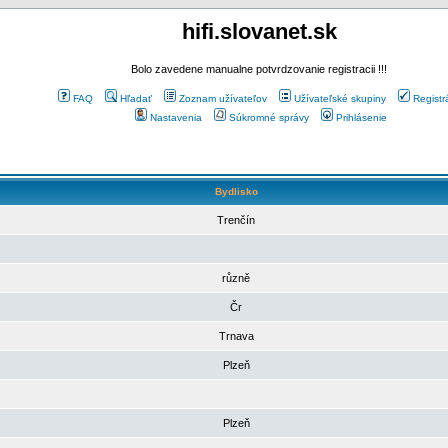
hifi.slovanet.sk
Bolo zavedene manualne potvrdzovanie registracii !!!
FAQ
Hľadať
Zoznam užívateľov
Užívateľské skupiny
Registr
Nastavenia
Súkromné správy
Prihlásenie
Bydlisko
Trenčín
různě
Čr
Trnava
Plzeň
Plzeň