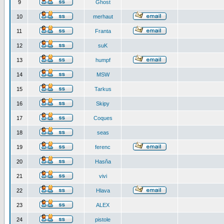
9
Ghost
10
merhaut
11
Franta
12
suK
13
humpf
14
MSW
15
Tarkus
16
Skipy
17
Coques
18
seas
19
ferenc
20
Hasňa
21
vivi
22
Hlava
23
ALEX
24
pistole