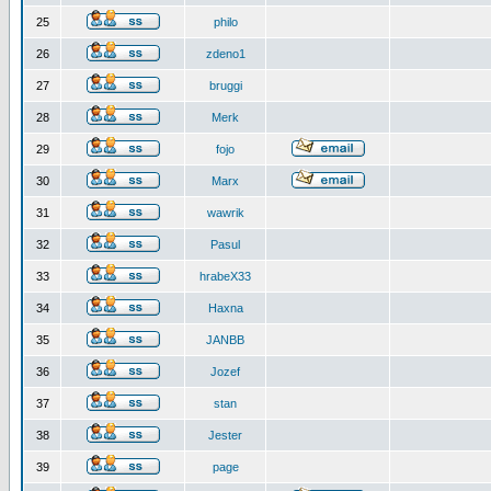
25
philo
26
zdeno1
27
bruggi
28
Merk
29
fojo
30
Marx
31
wawrik
32
Pasul
33
hrabeX33
34
Haxna
35
JANBB
36
Jozef
37
stan
38
Jester
39
page