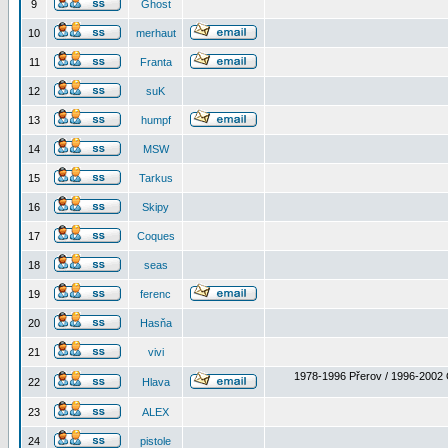
9
Ghost
10
merhaut
11
Franta
12
suK
13
humpf
14
MSW
15
Tarkus
16
Skipy
17
Coques
18
seas
19
ferenc
20
Hasňa
21
vivi
1978-1996 Přerov / 1996-2002 
22
Hlava
23
ALEX
24
pistole