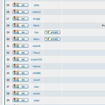
25
philo
26
zdeno1
27
bruggi
28
Merk
Pr
29
fojo
30
Marx
31
wawrik
32
Pasul
33
hrabeX33
34
Haxna
35
JANBB
36
Jozef
37
stan
38
Jester
39
page