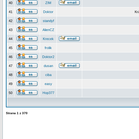
40
ZIM
41
Doktor
Kr
42
standyf
43
AlienCZ
44
Krecek
45
frolik
46
Doktor2
47
dusan
48
ciba
49
easy
50
Hop377
Strana
1
z
370