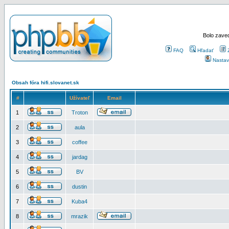
Bolo zaved
FAQ
Hľadať
Nastav
Obsah fóra hifi.slovanet.sk
#
Užívateľ
Email
1
Troton
2
aula
3
coffee
4
jardag
5
BV
6
dustin
7
Kuba4
8
mrazik