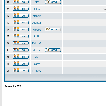
40
ZIM
41
Doktor
Kr
42
standyf
43
AlienCZ
44
Krecek
45
frolik
46
Doktor2
47
dusan
48
ciba
49
easy
50
Hop377
Strana
1
z
370