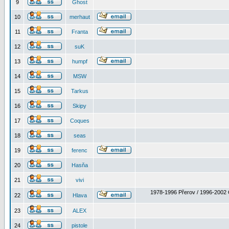
9
Ghost
10
merhaut
11
Franta
12
suK
13
humpf
14
MSW
15
Tarkus
16
Skipy
17
Coques
18
seas
19
ferenc
20
Hasňa
21
vivi
1978-1996 Přerov / 1996-2002 
22
Hlava
23
ALEX
24
pistole