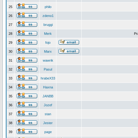
25
philo
26
zdeno1
27
bruggi
28
Merk
Pr
29
fojo
30
Marx
31
wawrik
32
Pasul
33
hrabeX33
34
Haxna
35
JANBB
36
Jozef
37
stan
38
Jester
39
page