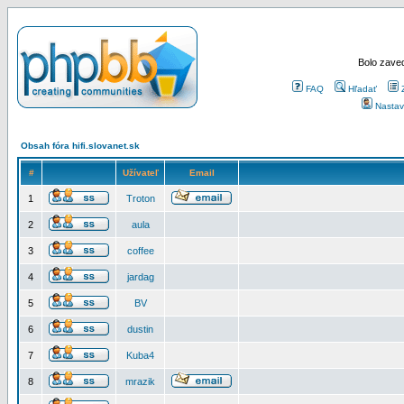
Bolo zaved
FAQ
Hľadať
Nastav
Obsah fóra hifi.slovanet.sk
#
Užívateľ
Email
1
Troton
2
aula
3
coffee
4
jardag
5
BV
6
dustin
7
Kuba4
8
mrazik