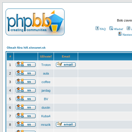
Bolo zaved
FAQ
Hľadať
Nastav
Obsah fóra hifi.slovanet.sk
#
Užívateľ
Email
1
Troton
2
aula
3
coffee
4
jardag
5
BV
6
dustin
7
Kuba4
8
mrazik