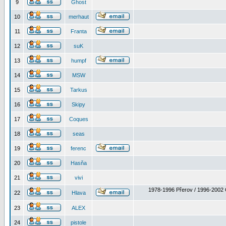
9
Ghost
10
merhaut
11
Franta
12
suK
13
humpf
14
MSW
15
Tarkus
16
Skipy
17
Coques
18
seas
19
ferenc
20
Hasňa
21
vivi
1978-1996 Přerov / 1996-2002 
22
Hlava
23
ALEX
24
pistole