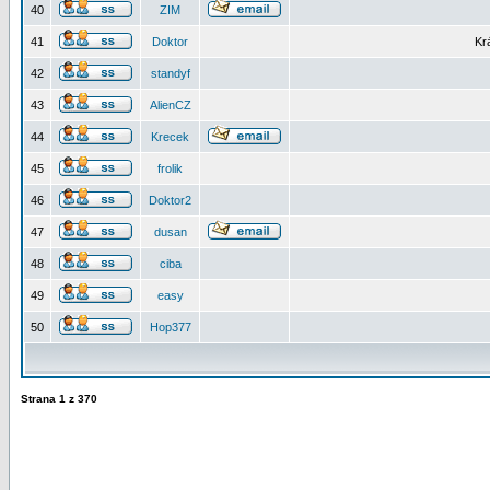
40
ZIM
41
Doktor
Kr
42
standyf
43
AlienCZ
44
Krecek
45
frolik
46
Doktor2
47
dusan
48
ciba
49
easy
50
Hop377
Strana
1
z
370