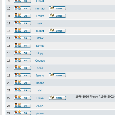
9
Ghost
10
merhaut
11
Franta
12
suK
13
humpf
14
MSW
15
Tarkus
16
Skipy
17
Coques
18
seas
19
ferenc
20
Hasňa
21
vivi
1978-1996 Přerov / 1996-2002 
22
Hlava
23
ALEX
24
pistole