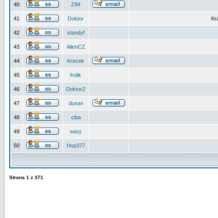
40
ZIM
41
Doktor
Kr
42
standyf
43
AlienCZ
44
Krecek
45
frolik
46
Doktor2
47
dusan
48
ciba
49
easy
50
Hop377
Strana
1
z
371