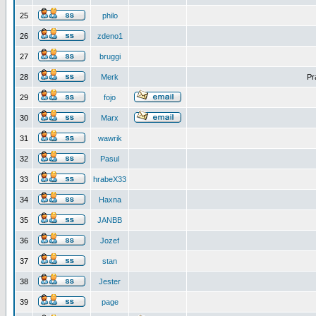
25
philo
26
zdeno1
27
bruggi
28
Merk
Pr
29
fojo
30
Marx
31
wawrik
32
Pasul
33
hrabeX33
34
Haxna
35
JANBB
36
Jozef
37
stan
38
Jester
39
page