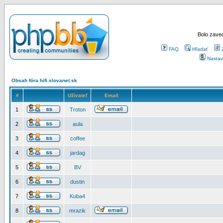
Bolo zaved
FAQ
Hľadať
Nastav
Obsah fóra hifi.slovanet.sk
#
Užívateľ
Email
1
Troton
2
aula
3
coffee
4
jardag
5
BV
6
dustin
7
Kuba4
8
mrazik