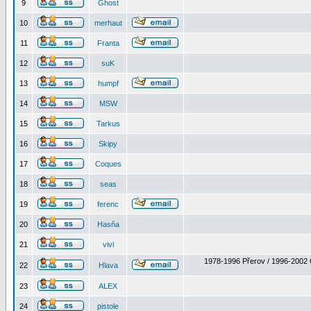
9
Ghost
10
merhaut
11
Franta
12
suK
13
humpf
14
MSW
15
Tarkus
16
Skipy
17
Coques
18
seas
19
ferenc
20
Hasňa
21
vivi
1978-1996 Přerov / 1996-2002 
22
Hlava
23
ALEX
24
pistole