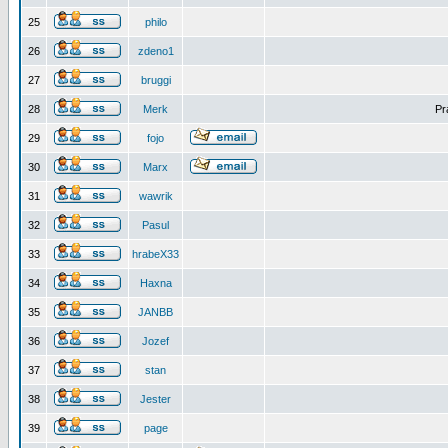
25
philo
26
zdeno1
27
bruggi
28
Merk
Pr
29
fojo
30
Marx
31
wawrik
32
Pasul
33
hrabeX33
34
Haxna
35
JANBB
36
Jozef
37
stan
38
Jester
39
page