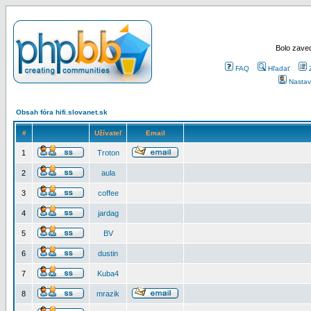
Bolo zaved
FAQ
Hľadať
Nastav
Obsah fóra hifi.slovanet.sk
#
Užívateľ
Email
1
Troton
2
aula
3
coffee
4
jardag
5
BV
6
dustin
7
Kuba4
8
mrazik