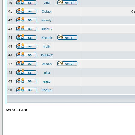
40
ZIM
41
Doktor
Kr
42
standyf
43
AlienCZ
44
Krecek
45
frolik
46
Doktor2
47
dusan
48
ciba
49
easy
50
Hop377
Strana
1
z
370