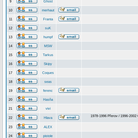
9
Ghost
10
merhaut
11
Franta
12
suK
13
humpf
14
MSW
15
Tarkus
16
Skipy
17
Coques
18
seas
19
ferenc
20
Hasňa
21
vivi
1978-1996 Přerov / 1996-2002 
22
Hlava
23
ALEX
24
pistole