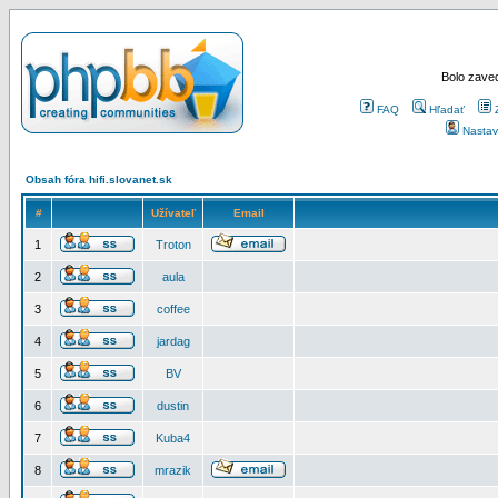
Bolo zaved
FAQ
Hľadať
Nastav
Obsah fóra hifi.slovanet.sk
#
Užívateľ
Email
1
Troton
2
aula
3
coffee
4
jardag
5
BV
6
dustin
7
Kuba4
8
mrazik