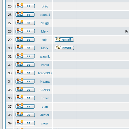
25
philo
26
zdeno1
27
bruggi
28
Merk
Pr
29
fojo
30
Marx
31
wawrik
32
Pasul
33
hrabeX33
34
Haxna
35
JANBB
36
Jozef
37
stan
38
Jester
39
page