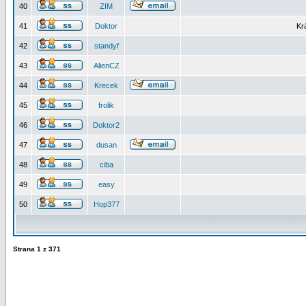
40
ZIM
41
Doktor
Kr
42
standyf
43
AlienCZ
44
Krecek
45
frolik
46
Doktor2
47
dusan
48
ciba
49
easy
50
Hop377
Strana
1
z
371