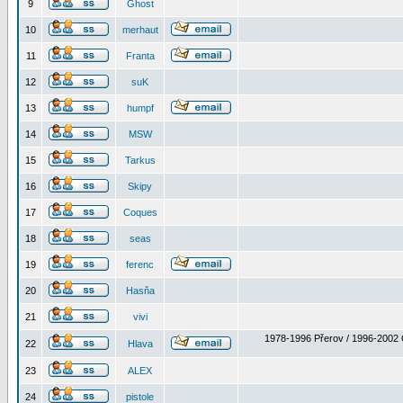
9
Ghost
10
merhaut
11
Franta
12
suK
13
humpf
14
MSW
15
Tarkus
16
Skipy
17
Coques
18
seas
19
ferenc
20
Hasňa
21
vivi
1978-1996 Přerov / 1996-2002 
22
Hlava
23
ALEX
24
pistole