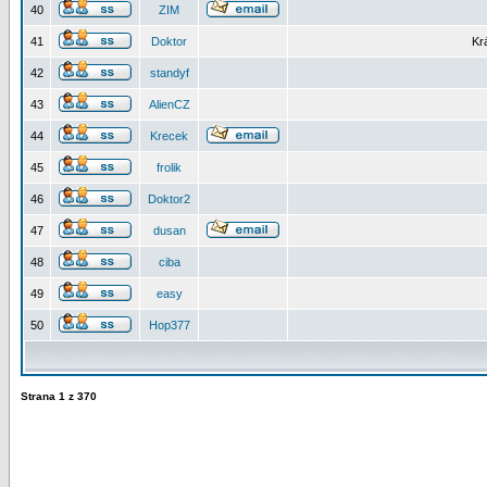
40
ZIM
41
Doktor
Kr
42
standyf
43
AlienCZ
44
Krecek
45
frolik
46
Doktor2
47
dusan
48
ciba
49
easy
50
Hop377
Strana
1
z
370