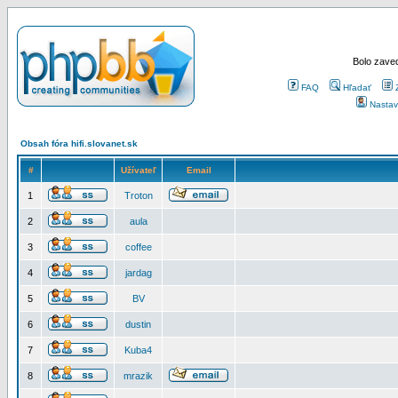
Bolo zaved
FAQ
Hľadať
Nastav
Obsah fóra hifi.slovanet.sk
#
Užívateľ
Email
1
Troton
2
aula
3
coffee
4
jardag
5
BV
6
dustin
7
Kuba4
8
mrazik