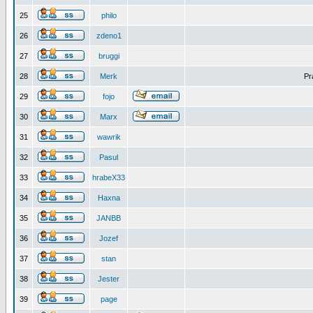
25
philo
26
zdeno1
27
bruggi
28
Merk
Pr
29
fojo
30
Marx
31
wawrik
32
Pasul
33
hrabeX33
34
Haxna
35
JANBB
36
Jozef
37
stan
38
Jester
39
page