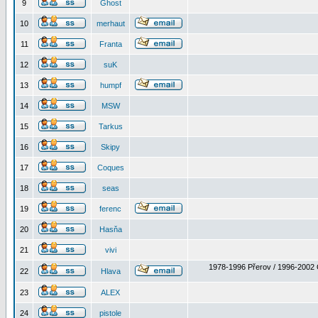
9
Ghost
10
merhaut
11
Franta
12
suK
13
humpf
14
MSW
15
Tarkus
16
Skipy
17
Coques
18
seas
19
ferenc
20
Hasňa
21
vivi
1978-1996 Přerov / 1996-2002 
22
Hlava
23
ALEX
24
pistole