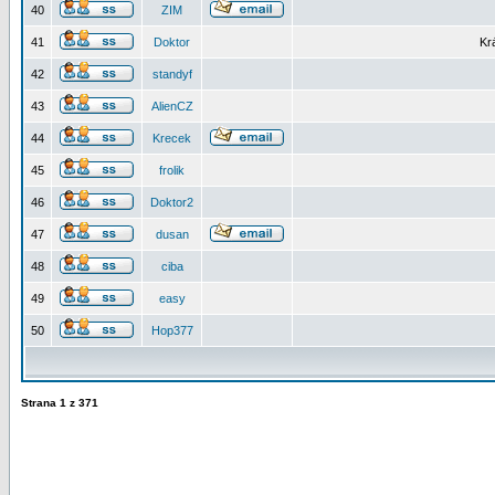
40
ZIM
41
Doktor
Kr
42
standyf
43
AlienCZ
44
Krecek
45
frolik
46
Doktor2
47
dusan
48
ciba
49
easy
50
Hop377
Strana
1
z
371