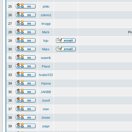
25
philo
26
zdeno1
27
bruggi
28
Merk
Pr
29
fojo
30
Marx
31
wawrik
32
Pasul
33
hrabeX33
34
Haxna
35
JANBB
36
Jozef
37
stan
38
Jester
39
page