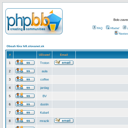
Bolo zaved
FAQ
Hľadať
Nastav
Obsah fóra hifi.slovanet.sk
#
Užívateľ
Email
1
Troton
2
aula
3
coffee
4
jardag
5
BV
6
dustin
7
Kuba4
8
mrazik